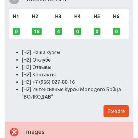
H1
H2
H3
H4
H5
H6
0
18
4
0
0
0
[H2] Наши курсы
[H2] О клубе
[H2] Отзывы
[H2] Контакты
[H2] +7 (966) 027-80-16
[H2] Интенсивные Курсы Молодого Бойца
"ВОЛКОДАВ"
Etendre
Images