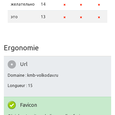
желательно
14
это
13
Ergonomie
Url
Domaine : kmb-volkodav.ru
Longueur : 15
Favicon