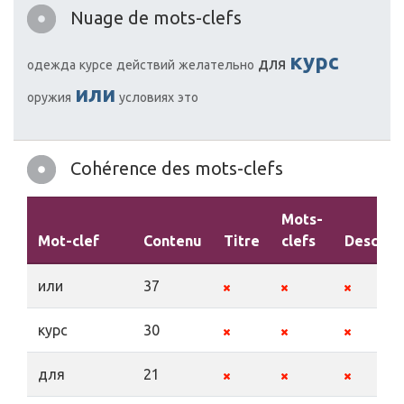
Nuage de mots-clefs
курс
для
одежда
курсе
действий
желательно
или
оружия
условиях
это
Cohérence des mots-clefs
Mots-
Mot-clef
Contenu
Titre
clefs
Descript
или
37
курс
30
для
21