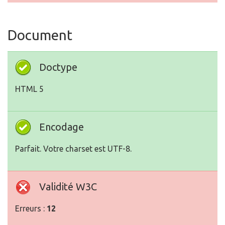
Document
Doctype
HTML 5
Encodage
Parfait. Votre charset est UTF-8.
Validité W3C
Erreurs :
12