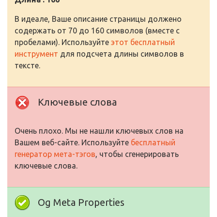
В идеале, Ваше описание страницы должено
содержать от 70 до 160 символов (вместе с
пробелами). Используйте
этот бесплатный
инструмент
для подсчета длины символов в
тексте.
Ключевые слова
Очень плохо. Мы не нашли ключевых слов на
Вашем веб-сайте. Используйте
бесплатный
генератор мета-тэгов
, чтобы сгенерировать
ключевые слова.
Og Meta Properties