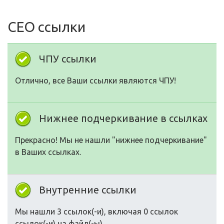
СЕО ссылки
ЧПУ ссылки
Отлично, все Ваши ссылки являются ЧПУ!
Нижнее подчеркивание в ссылках
Прекрасно! Мы не нашли "нижнее подчеркивание"
в Ваших ссылках.
Внутренние ссылки
Мы нашли 3 ссылок(-и), включая 0 ссылок
ссылок(-и) на файл(-ы).