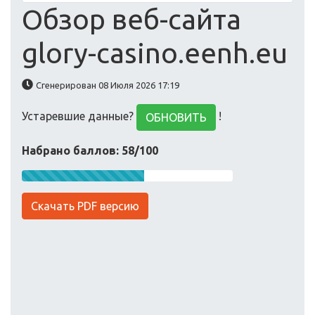
Обзор веб-сайта
glory-casino.eenh.eu
Сгенерирован 08 Июля 2026 17:19
Устаревшие данные?
!
ОБНОВИТЬ
Набрано баллов: 58/100
Скачать PDF версию