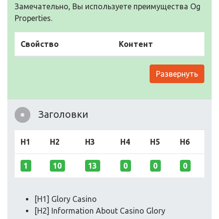
Замечательно, Вы используете преимущества Og
Properties.
Свойство
Контент
Развернуть
Заголовки
H1
H2
H3
H4
H5
H6
1
10
13
0
0
0
[H1] Glory Casino
[H2] Information About Casino Glory