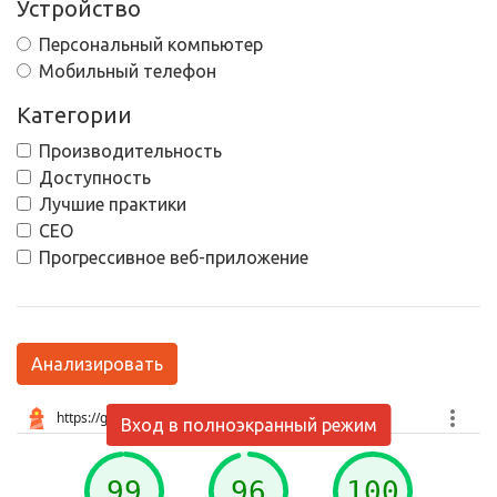
Устройство
Персональный компьютер
Мобильный телефон
Категории
Производительность
Доступность
Лучшие практики
СЕО
Прогрессивное веб-приложение
Анализировать
Вход в полноэкранный режим