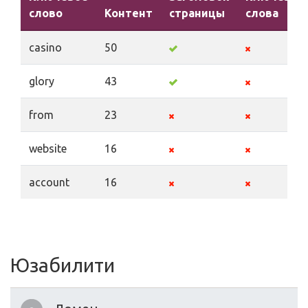
слово
Контент
страницы
слова
casino
50
glory
43
from
23
website
16
account
16
Юзабилити