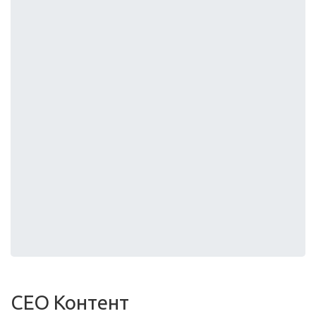
СЕО Контент