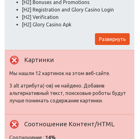
[H2] Bonuses and Promotions
[H2] Registration and Glory Casino Login
[H2] Verification
[H2] Glory Casino Apk
Развернуть
Картинки
Мы нашли 12 картинок на этом веб-сайте.
3 alt атрибута(-ов) не найдено. Добавив
альтернативный текст, поисковые роботы будут
лучше понимать содержание картинки.
Соотношение Контент/HTML
Соотношение :
14%