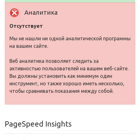
Аналитика
Отсутствует
Мы не нашли ни одной аналитической программы
на вашем сайте.
Веб аналитика позволяет следить за
активностью пользователей на вашем веб-сайте.
Вы должны установить как минимум один
инструмент, но также хорошо иметь несколько,
чтобы сравнивать показания между собой.
PageSpeed Insights