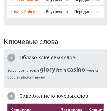
Privacy Policy
Внутренняя
Передает вес
Ключевые слова
Облако ключевых слов
glory
casino
from
account
bangladesh
website
bdt
play
platform
money
Содержание ключевых слов
Ключевое
Заголовок
Ключевые