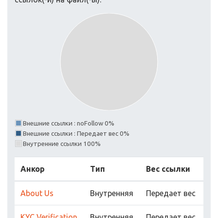
Внешние ссылки : noFollow 0%
Внешние ссылки : Передает вес 0%
Внутренние ссылки 100%
Анкор
Тип
Вес ссылки
About Us
Внутренняя
Передает вес
KYC Verification
Внутренняя
Передает вес