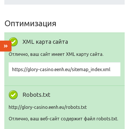
Оптимизация
XML карта сайта
Отлично, ваш сайт имеет XML карту сайта.
https://glory-casino.eenh.eu/sitemap_index.xml
Robots.txt
http://glory-casino.eenh.eu/robots.txt
Отлично, ваш веб-сайт содержит файл robots.txt.