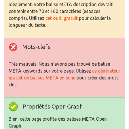
Idéalement, votre balise META description devrait
contenir entre 70 et 160 caractères (espaces
compris). Utilisez
cet outil gratuit
pour calculer la
longueur du texte.
Mots-clefs
Très mauvais. Nous n'avons pas trouvé de balise
META keywords sur votre page. Utilisez
ce générateur
gratuit de balises META en ligne
pour créer des mots-
clés.
Propriétés Open Graph
Bien, cette page profite des balises META Open
Graph.