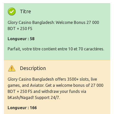
Titre
Glory Casino Bangladesh: Welcome Bonus 27 000
BDT + 250 FS
Longueur : 58
Parfait, votre titre contient entre 10 et 70 caractères.
Description
Glory Casino Bangladesh offers 3500+ slots, live
games, and Aviator. Get a welcome bonus of 27 000
BDT + 250 FS and withdraw your funds via
bKash/Nagad! Support 24/7.
Longueur : 166