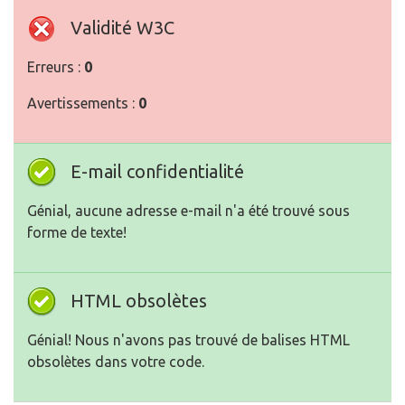
Validité W3C
Erreurs :
0
Avertissements :
0
E-mail confidentialité
Génial, aucune adresse e-mail n'a été trouvé sous
forme de texte!
HTML obsolètes
Génial! Nous n'avons pas trouvé de balises HTML
obsolètes dans votre code.