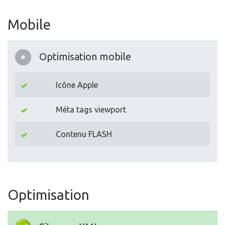
Mobile
Optimisation mobile
Icône Apple
Méta tags viewport
Contenu FLASH
Optimisation