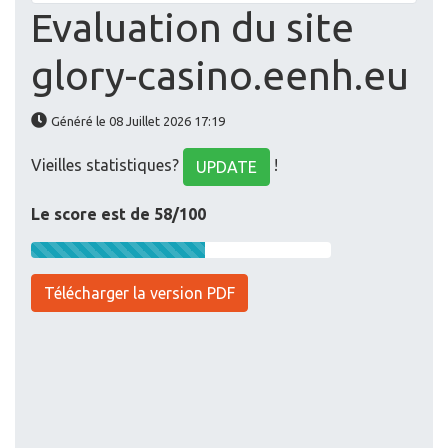
Evaluation du site
glory-casino.eenh.eu
Généré le 08 Juillet 2026 17:19
Vieilles statistiques?
!
UPDATE
Le score est de 58/100
Télécharger la version PDF