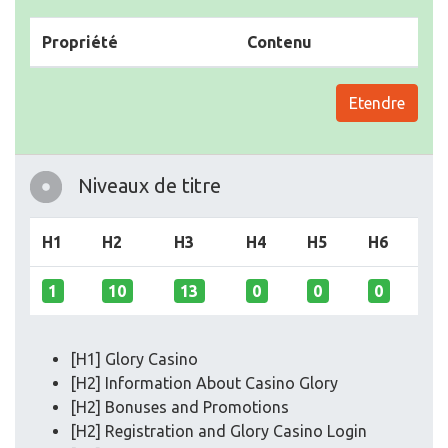
Propriété
Contenu
Etendre
Niveaux de titre
H1
H2
H3
H4
H5
H6
1
10
13
0
0
0
[H1] Glory Casino
[H2] Information About Casino Glory
[H2] Bonuses and Promotions
[H2] Registration and Glory Casino Login