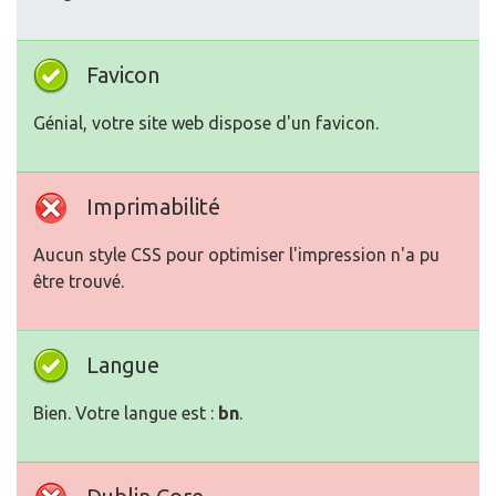
Favicon
Génial, votre site web dispose d'un favicon.
Imprimabilité
Aucun style CSS pour optimiser l'impression n'a pu
être trouvé.
Langue
Bien. Votre langue est :
bn
.