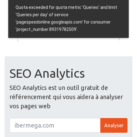
SEO Analytics
SEO Analytics est un outil gratuit de
référencement qui vous aidera à analyser
vos pages web
Analyser