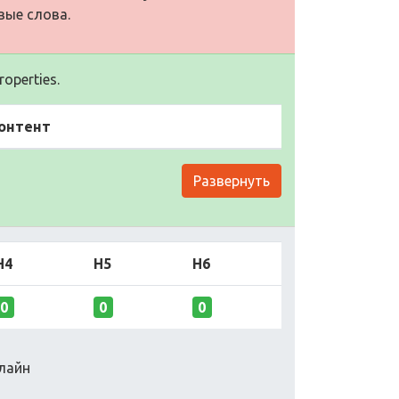
вые слова.
operties.
онтент
Развернуть
H4
H5
H6
0
0
0
нлайн