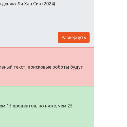
дению Ли Хан Син (2024)
Развернуть
тивный текст, поисковые роботы будут
м 15 процентов, но ниже, чем 25