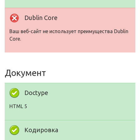
Dublin Core
Ваш веб-сайт не использует преимущества Dublin
Core.
Документ
Doctype
HTML 5
Кодировка