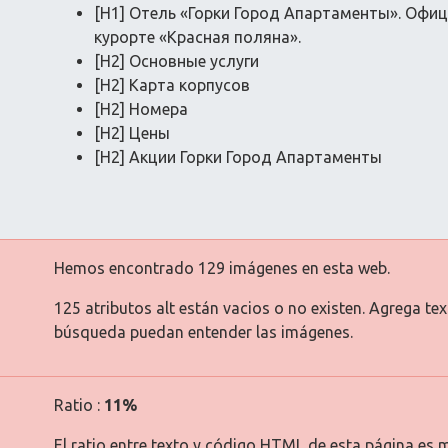
[H1] Отель «Горки Город Апартаменты». Офиц
курорте «Красная поляна».
[H2] Основные услуги
[H2] Карта корпусов
[H2] Номера
[H2] Цены
[H2] Акции Горки Город Апартаменты
Hemos encontrado 129 imágenes en esta web.
125 atributos alt están vacios o no existen. Agrega te
búsqueda puedan entender las imágenes.
Ratio :
11%
El ratio entre texto y código HTML de esta página es m