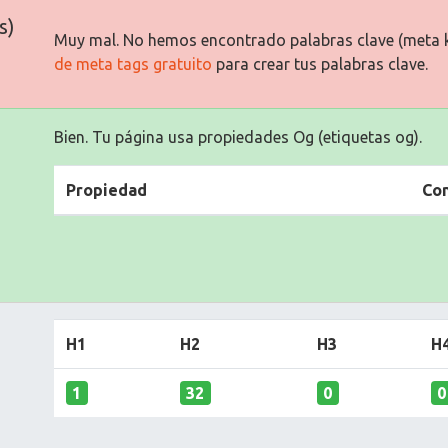
s)
Muy mal. No hemos encontrado palabras clave (meta 
de meta tags gratuito
para crear tus palabras clave.
Bien. Tu página usa propiedades Og (etiquetas og).
Propiedad
Co
H1
H2
H3
H
1
32
0
0