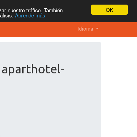
OK
ar nuestro tráfico. También
álisis.
Aprende más
Idioma
 aparthotel-