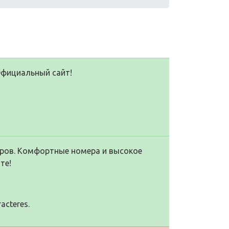
Официальный сайт!
тров. Комфортные номера и высокое
те!
racteres.