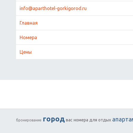
info@aparthotel-gorkigorod.ru
Главная
Номера
Цены
город
апарт
вас
номера
для
отдых
бронирование