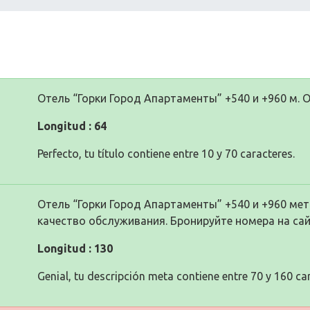
Отель “Горки Город Апартаменты” +540 и +960 м. 
Longitud : 64
Perfecto, tu título contiene entre 10 y 70 caracteres.
Отель “Горки Город Апартаменты” +540 и +960 ме
качество обслуживания. Бронируйте номера на сай
Longitud : 130
Genial, tu descripción meta contiene entre 70 y 160 ca