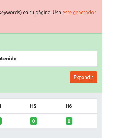
keywords) en tu página. Usa
este generador
ntenido
Expandir
4
H5
H6
0
0