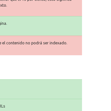
xto.
ina.
ue el contenido no podrá ser indexado.
RLs