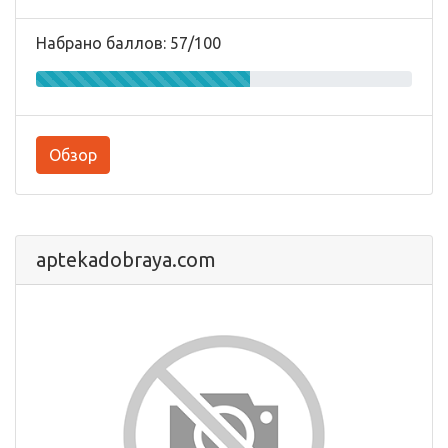
Набрано баллов: 57/100
Обзор
aptekadobraya.com