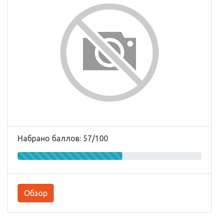
Набрано баллов: 57/100
Обзор