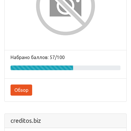
Набрано баллов: 57/100
Обзор
creditos.biz