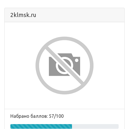
2klmsk.ru
Набрано баллов: 57/100