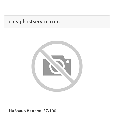
cheaphostservice.com
Набрано баллов: 57/100