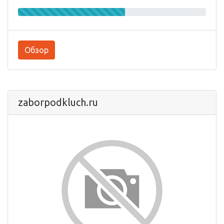
Обзор
zaborpodkluch.ru