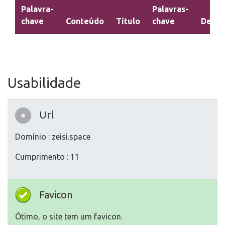
Palavra-
Palavras-
chave
Conteúdo
Título
chave
Descr
Usabilidade
Url
Domínio : zeisi.space
Cumprimento : 11
Favicon
Ótimo, o site tem um favicon.