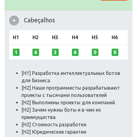
Cabeçalhos
H1
H2
H3
H4
H5
H6
1
6
3
6
0
0
[H1] Разработка интеллектуальных ботов
для бизнеса
[H2] Наши программисты разрабатывают
проекты с тысячами пользователей
[H2] Выполнены проекты для компаний
[H2] Зачем нужны боты и в чем их
преимущества
[H2] Стоимость разработки
[H2] Юридические гарантии