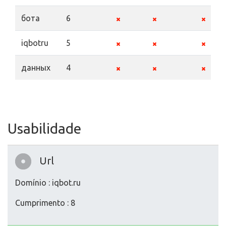
бота
6
iqbotru
5
данных
4
Usabilidade
Url
Domínio : iqbot.ru
Cumprimento : 8