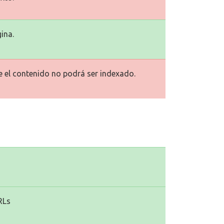
ina.
ue el contenido no podrá ser indexado.
RLs