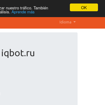
OK
ar nuestro tráfico. También
álisis.
Aprende más
Idioma
iqbot.ru