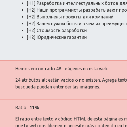
[H1] Разработка интеллектуальных ботов для
[H2] Наши программисты разрабатывают про
[H2] Выполнены проекты для компаний
[H2] Зачем нужны боты и в чем их преимущес
[H2] Стоимость разработки
[H2] Юридические гарантии
Hemos encontrado 48 imágenes en esta web.
24 atributos alt están vacios o no existen. Agrega tex
búsqueda puedan entender las imágenes.
Ratio :
11%
El ratio entre texto y código HTML de esta página es m
que tu web posiblemente necesite más contenido en te