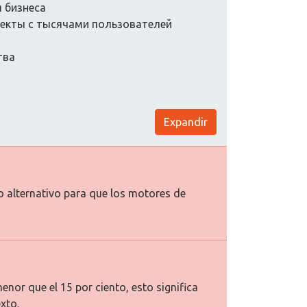
 бизнеса
екты с тысячами пользователей
тва
Expandir
to alternativo para que los motores de
enor que el 15 por ciento, esto significa
xto.