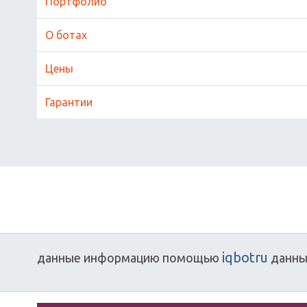
Портфолио
О ботах
Цены
Гарантии
iqbotru
данные
информацию
помощью
данны