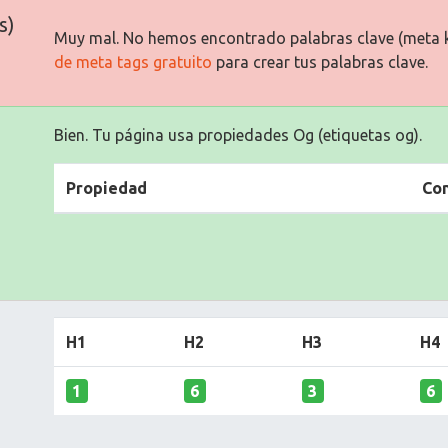
s)
Muy mal. No hemos encontrado palabras clave (meta 
de meta tags gratuito
para crear tus palabras clave.
Bien. Tu página usa propiedades Og (etiquetas og).
Propiedad
Co
H1
H2
H3
H4
1
6
3
6