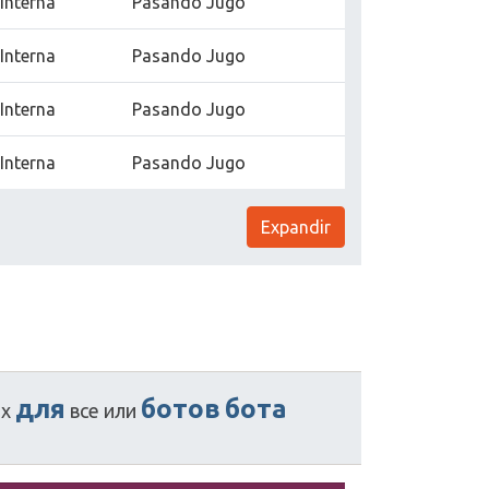
Interna
Pasando Jugo
Interna
Pasando Jugo
Interna
Pasando Jugo
Interna
Pasando Jugo
Expandir
для
ботов
бота
х
все
или