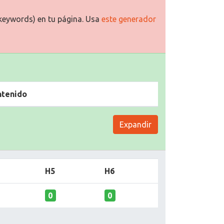
keywords) en tu página. Usa
este generador
ntenido
Expandir
H5
H6
0
0