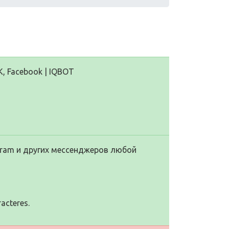
K, Facebook | IQBOT
ram и других мессенджеров любой
racteres.