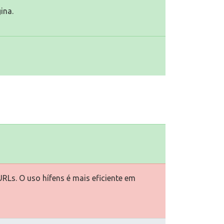
ina.
URLs. O uso hífens é mais eficiente em