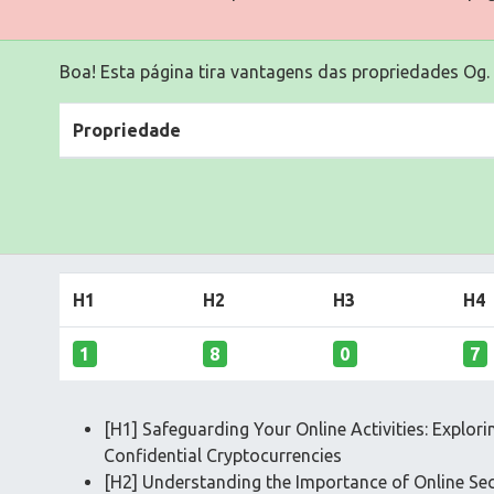
Boa! Esta página tira vantagens das propriedades Og.
Propriedade
H1
H2
H3
H4
1
8
0
7
[H1] Safeguarding Your Online Activities: Explor
Confidential Cryptocurrencies
[H2] Understanding the Importance of Online Sec