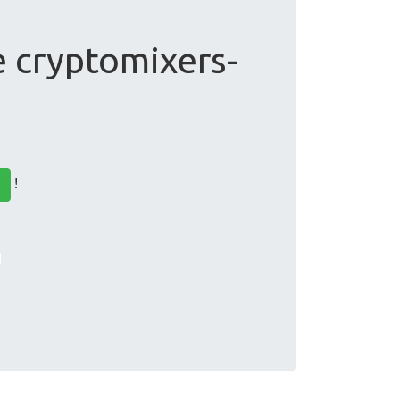
e cryptomixers-
!