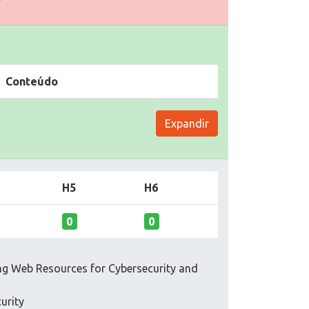
Conteúdo
Expandir
H5
H6
0
0
ing Web Resources for Cybersecurity and
urity