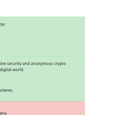
tes
line security and anonymous crypto
digital world.
cteres.
ina.