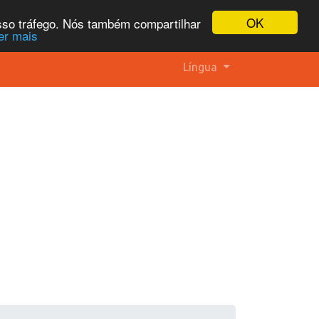
OK
osso tráfego. Nós também compartilhar
er mais
Língua