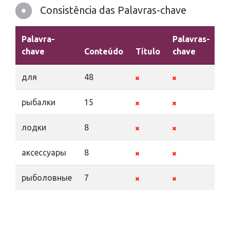
Consistência das Palavras-chave
Palavra-
Palavras-
chave
Conteúdo
Título
chave
D
для
48
рыбалки
15
лодки
8
аксессуары
8
рыболовные
7