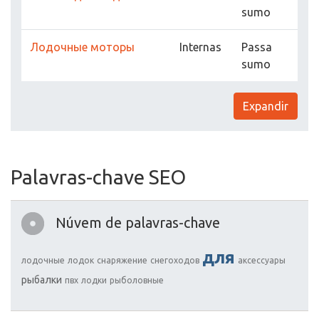
sumo
Лодочные моторы
Internas
Passa
sumo
Expandir
Palavras-chave SEO
Núvem de palavras-chave
для
лодочные
лодок
снаряжение
снегоходов
аксессуары
рыбалки
пвх
лодки
рыболовные