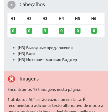
Cabeçalhos
H1
H2
H3
H4
H5
H6
0
0
3
0
0
0
[H3] Выгодные предложения
[H3] Блог
[H3] Интернет-магазин Баджер
Imagens
Encontrámos 155 imagens nesta página.
1 atributos ALT estão vazios ou em falta. É
recomendado adicionar texto alternativo de modo a
que os motores de busca identifiquem melhor o