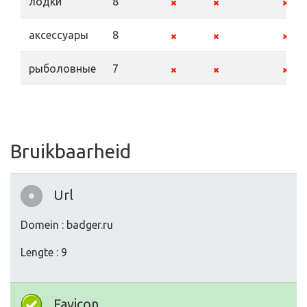
лодки
8
аксессуары
8
рыболовные
7
Bruikbaarheid
Url
Domein : badger.ru
Lengte : 9
Favicon