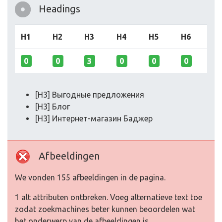
Headings
H1
H2
H3
H4
H5
H6
0
0
3
0
0
0
[H3] Выгодные предложения
[H3] Блог
[H3] Интернет-магазин Баджер
Afbeeldingen
We vonden 155 afbeeldingen in de pagina.
1 alt attributen ontbreken. Voeg alternatieve text toe
zodat zoekmachines beter kunnen beoordelen wat
het onderwerp van de afbeeldingen is.