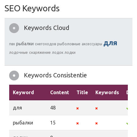
SEO Keywords
Keywords Cloud
для
рыбалки
пвх
снегоходов
рыболовные
аксессуары
лодочные
снаряжение
лодок
лодки
Keywords Consistentie
Keyword
Content
Title
Keywords
Desc
для
48
рыбалки
15