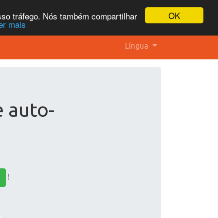
OK
osso tráfego. Nós também compartilhar
er mais
Língua
e auto-
!