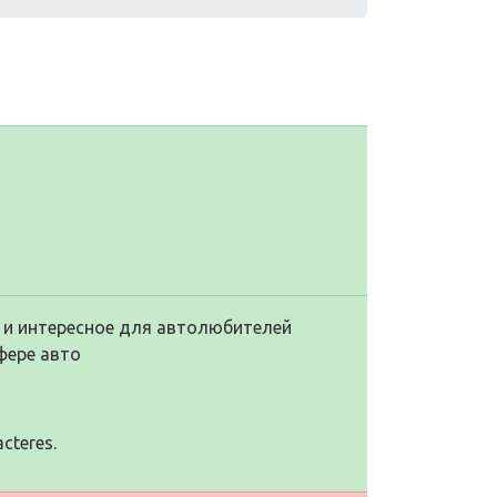
 и интересное для автолюбителей
фере авто
cteres.