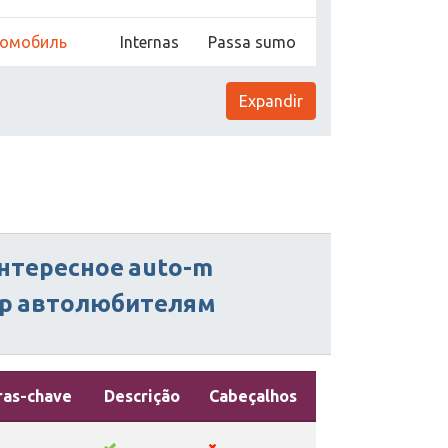
томобиль
Internas
Passa sumo
Expandir
нтересное
auto-m
р
автолюбителям
ras-chave
Descrição
Cabeçalhos