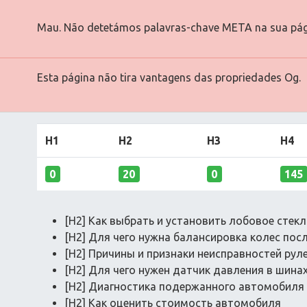
Mau. Não detetámos palavras-chave META na sua pág
Esta página não tira vantagens das propriedades Og.
H1
H2
H3
H4
0
20
0
145
[H2] Как выбрать и установить лобовое стек
[H2] Для чего нужна балансировка колес по
[H2] Причины и признаки неисправностей рул
[H2] Для чего нужен датчик давления в шина
[H2] Диагностика подержанного автомобиля 
[H2] Как оценить стоимость автомобиля