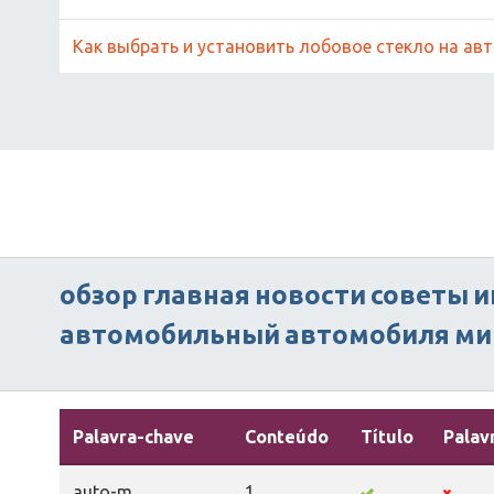
Как выбрать и установить лобовое стекло на ав
обзор
главная
новости
советы
и
автомобильный
автомобиля
ми
Palavra-chave
Conteúdo
Título
Palav
auto-m
1