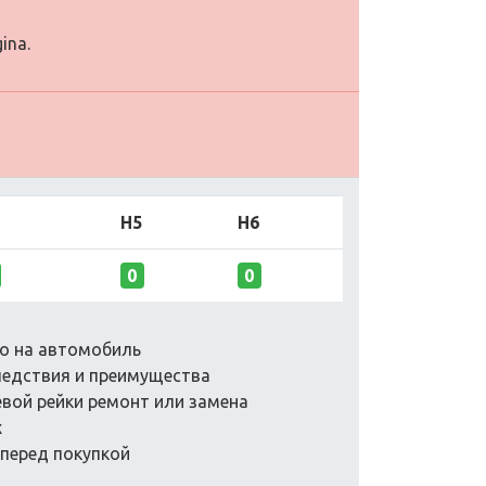
ina.
H5
H6
0
0
ло на автомобиль
следствия и преимущества
евой рейки ремонт или замена
х
перед покупкой