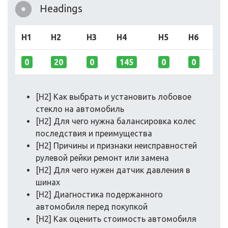
Headings
H1
H2
H3
H4
H5
H6
0
20
0
145
0
0
[H2] Как выбрать и установить лобовое
стекло на автомобиль
[H2] Для чего нужна балансировка колес
последствия и преимущества
[H2] Причины и признаки неисправностей
рулевой рейки ремонт или замена
[H2] Для чего нужен датчик давления в
шинах
[H2] Диагностика подержанного
автомобиля перед покупкой
[H2] Как оценить стоимость автомобиля