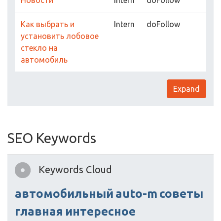
Новости
Intern
doFollow
Как выбрать и
Intern
doFollow
установить лобовое
стекло на
автомобиль
Expand
SEO Keywords
Keywords Cloud
автомобильный
auto-m
советы
главная
интересное