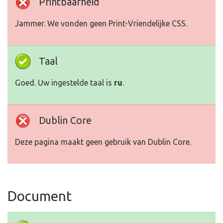
Printbaarheid
Jammer. We vonden geen Print-Vriendelijke CSS.
Taal
Goed. Uw ingestelde taal is
ru
.
Dublin Core
Deze pagina maakt geen gebruik van Dublin Core.
Document