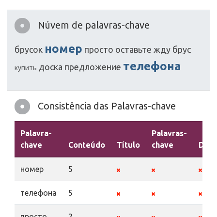
Núvem de palavras-chave
номер
брусок
просто
оставьте
жду
брус
телефона
доска
предложение
купить
Consistência das Palavras-chave
Palavra-
Palavras-
chave
Conteúdo
Título
chave
Desc
номер
5
телефона
5
просто
2