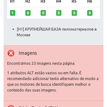
H1
H2
H3
H4
H5
H6
1
0
0
0
0
0
[H1] КРУПНЕЙШАЯ БАЗА пиломатериалов в
Москве
Imagens
Encontrámos 23 imagens nesta página.
1 atributos ALT estão vazios ou em falta. É
recomendado adicionar texto alternativo de modo a
que os motores de busca identifiquem melhor o
conteúdo das suas imagens.