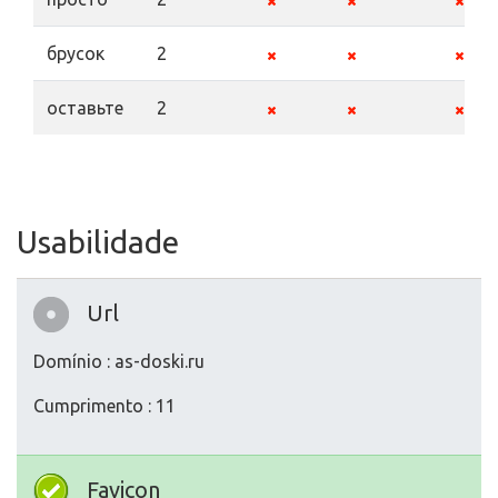
брусок
2
оставьте
2
Usabilidade
Url
Domínio : as-doski.ru
Cumprimento : 11
Favicon