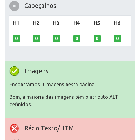
Cabeçalhos
H1
H2
H3
H4
H5
H6
0
0
0
0
0
0
Imagens
Encontrámos 0 imagens nesta página.
Bom, a maioria das imagens têm o atributo ALT
definidos.
Rácio Texto/HTML