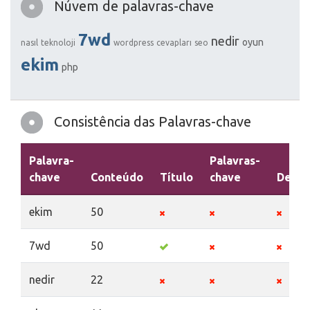
Núvem de palavras-chave
7wd
nedir
oyun
nasıl
teknoloji
wordpress
cevapları
seo
ekim
php
Consistência das Palavras-chave
Palavra-
Palavras-
chave
Conteúdo
Título
chave
Descr
ekim
50
7wd
50
nedir
22