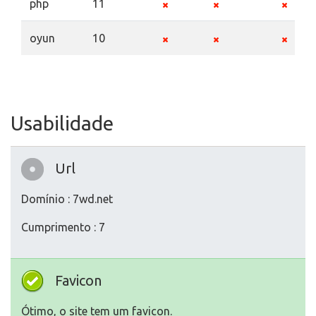
php
11
oyun
10
Usabilidade
Url
Domínio : 7wd.net
Cumprimento : 7
Favicon
Ótimo, o site tem um favicon.