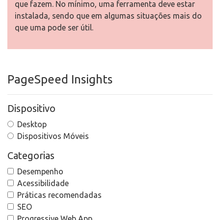
que fazem. No mínimo, uma ferramenta deve estar
instalada, sendo que em algumas situações mais do
que uma pode ser útil.
PageSpeed Insights
Dispositivo
Desktop
Dispositivos Móveis
Categorias
Desempenho
Acessibilidade
Práticas recomendadas
SEO
Progressive Web App