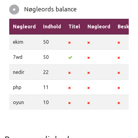
Nøgleords balance
Nøgleord
Indhold
Titel
Nøgleord
Beskriv
ekim
50
7wd
50
nedir
22
php
11
oyun
10