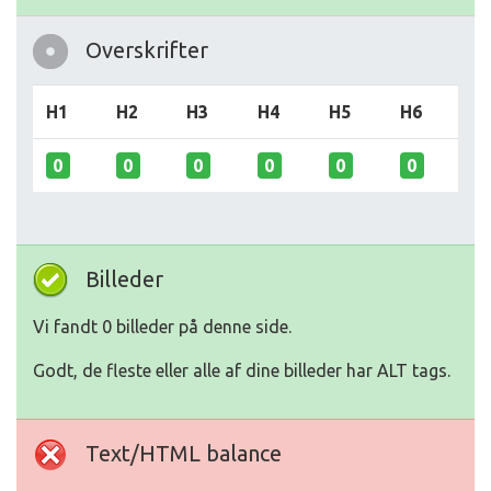
Overskrifter
H1
H2
H3
H4
H5
H6
0
0
0
0
0
0
Billeder
Vi fandt 0 billeder på denne side.
Godt, de fleste eller alle af dine billeder har ALT tags.
Text/HTML balance