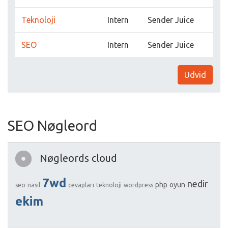
Teknoloji
Intern
Sender Juice
SEO
Intern
Sender Juice
Udvid
SEO Nøgleord
Nøgleords cloud
7wd
nedir
php
oyun
seo
nasıl
cevapları
teknoloji
wordpress
ekim