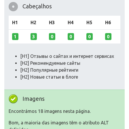
Cabeçalhos
H1
H2
H3
H4
H5
H6
1
3
0
0
0
0
[H1] Отзывы о сайтах и интернет сервисах
[H2] Рекомендуемые сайты
[H2] Популярные рейтинги
[H2] Новые статьи в блоге
Imagens
Encontrámos 18 imagens nesta página.
Bom, a maioria das imagens têm o atributo ALT