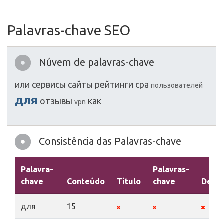
Palavras-chave SEO
Núvem de palavras-chave
или
сервисы
сайты
рейтинги
cpa
пользователей
для
отзывы
как
vpn
Consistência das Palavras-chave
Palavra-
Palavras-
chave
Conteúdo
Título
chave
Descr
для
15