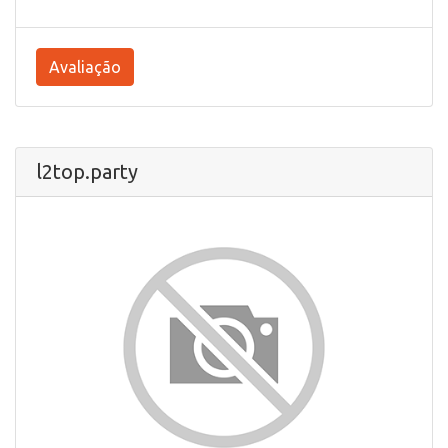
Avaliação
l2top.party