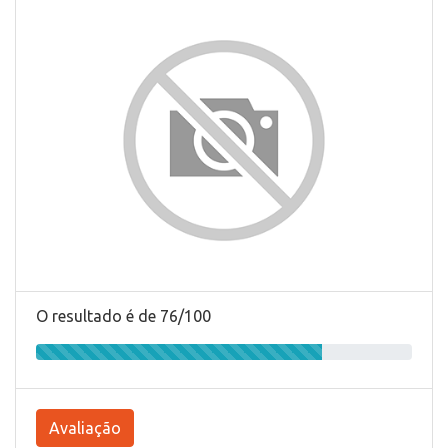
O resultado é de 76/100
Avaliação