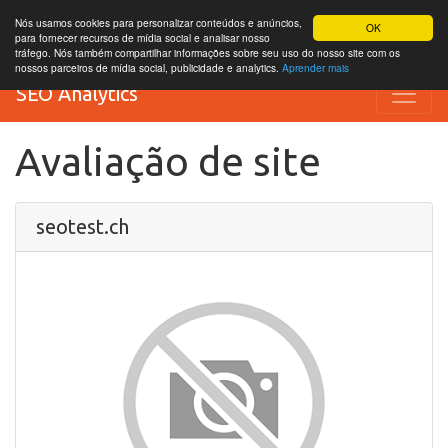
Nós usamos cookies para personalizar conteúdos e anúncios,
OK
para fornecer recursos de mídia social e analisar nosso
tráfego. Nós também compartilhar informações sobre seu uso do nosso site com os
nossos parceiros de mídia social, publicidade e analytics.
Aprender mais
SEO Analytics
Avaliação de site
seotest.ch