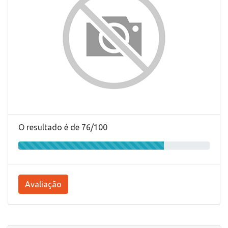
O resultado é de 76/100
Avaliação