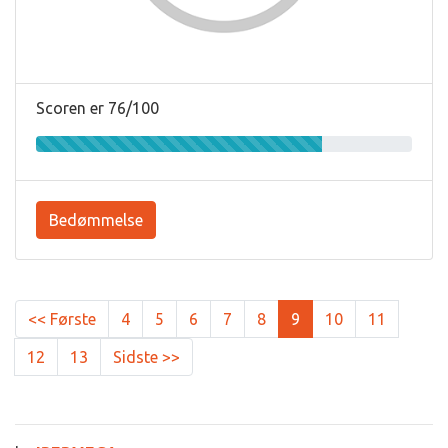
Scoren er 76/100
Bedømmelse
<< Første
4
5
6
7
8
9
10
11
12
13
Sidste >>