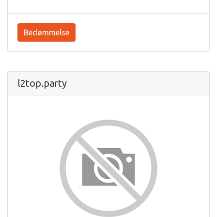
Bedømmelse
l2top.party