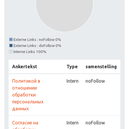
Externe Links : noFollow 0%
Externe Links : doFollow 0%
Interne Links 100%
Ankertekst
Type
samenstelling
Политикой в
Intern
noFollow
отношении
обработки
персональных
данных
Согласие на
Intern
noFollow