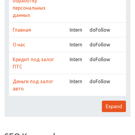
обработку
персональных
данных
Главная
Intern
doFollow
О нас
Intern
doFollow
Кредит под залог
Intern
doFollow
ПТС
Деньги под залог
Intern
doFollow
авто
Expand