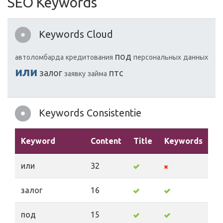
SEO Keywords
Keywords Cloud
под
автоломбарда
кредитования
персональных
данных
или
залог
птс
заявку
займа
Keywords Consistentie
Keyword
Content
Title
Keywords
De
или
32
залог
16
под
15