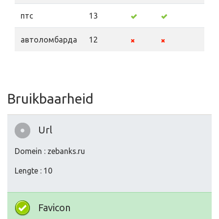
птс
13
автоломбарда
12
Bruikbaarheid
Url
Domein : zebanks.ru
Lengte : 10
Favicon