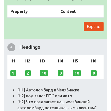
Property
Content
Expand
Headings
H1
H2
H3
H4
H5
H6
1
2
10
0
10
0
[H1] Автоломбард в Челябинске
[H2] под залог ПТС или авто
[H2] Что предлагает наш челябинский
автоломбард потенциальным клиентам?