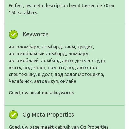
Perfect, uw meta description bevat tussen de 70 en
160 karakters.
Keywords
автоломбард, ломбард, заём, кредит,
автомобильный ломбард, ломбард
автомобилей, ломбард авто, деньги, ссуда,
взять, под залог, под птс, под авто, под
спецтехнику, в долг, под залог мотоцикла,
Челябинск, автовыкуп, онлайн
Goed, uw bevat meta keywords.
Og Meta Properties
Goed, uw page maakt gebruik van Og Properties.