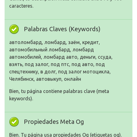
caracteres.
Palabras Claves (Keywords)
автоломбард, ломбард, заём, кредит,
автомобильный ломбард, ломбард
автомобилей, ломбард авто, деньги, ссуда,
взять, под залог, под птс, под авто, под
спецтехнику, в долг, под залог мотоцикла,
Челябинск, автовыкуп, онлайн
Bien, tu página contiene palabras clave (meta
keywords).
Propiedades Meta Og
Bien. Tu página usa propiedades Og (etiquetas og).