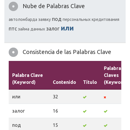
Nube de Palabras Clave
под
автоломбарда
заявку
персональных
кредитования
или
птс
залог
займа
данных
Consistencia de las Palabras Clave
Palabras
Palabra Clave
Claves
(Keyword)
Contenido
Título
(Keywords)
или
32
залог
16
под
15