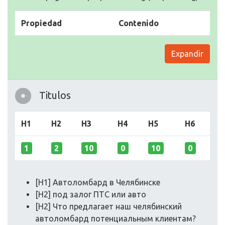
Propiedad
Contenido
Expandir
Titulos
H1
H2
H3
H4
H5
H6
1
2
10
0
10
0
[H1] Автоломбард в Челябинске
[H2] под залог ПТС или авто
[H2] Что предлагает наш челябинский
автоломбард потенциальным клиентам?