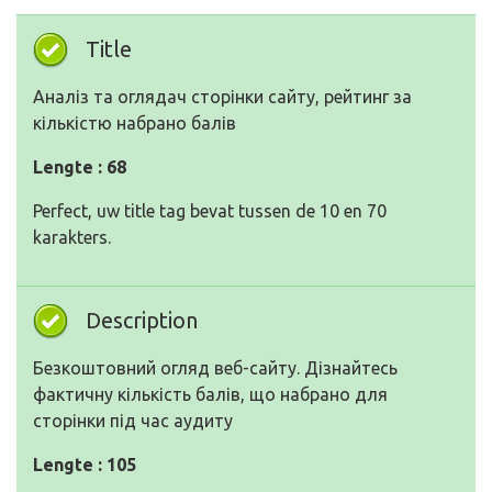
Title
Аналіз та оглядач сторінки сайту, рейтинг за
кількістю набрано балів
Lengte : 68
Perfect, uw title tag bevat tussen de 10 en 70
karakters.
Description
Безкоштовний огляд веб-сайту. Дізнайтесь
фактичну кількість балів, що набрано для
сторінки під час аудиту
Lengte : 105