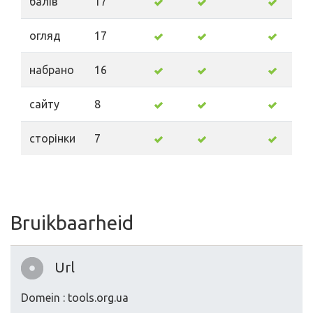
балів
17
огляд
17
набрано
16
сайту
8
сторінки
7
Bruikbaarheid
Url
Domein : tools.org.ua