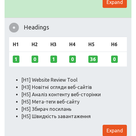
Expand
Headings
H1
H2
H3
H4
H5
H6
1
0
1
0
36
0
[H1] Website Review Tool
[H3] Новітні огляди веб-сайтів
[H5] Аналіз контенту веб-сторінки
[H5] Мета-теги веб-сайту
[H5] Збирач посилань
[H5] Швидкість завантаження
Expand