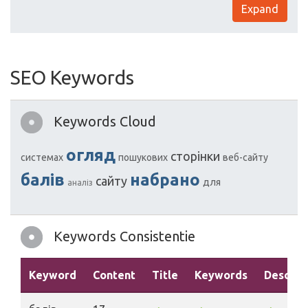
Expand
SEO Keywords
Keywords Cloud
огляд
сторінки
системах
пошукових
веб-сайту
балів
набрано
сайту
для
аналіз
Keywords Consistentie
Keyword
Content
Title
Keywords
Descrip