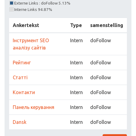
Externe Links : doFollow 5.13%
Interne Links 94.87%
Ankertekst
Type
samenstelling
Інструмент SEO
Intern
doFollow
аналізу сайтів
Рейтинг
Intern
doFollow
Статті
Intern
doFollow
Контакти
Intern
doFollow
Панель керування
Intern
doFollow
Dansk
Intern
doFollow