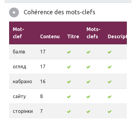
Cohérence des mots-clefs
Mot-
Mots-
clef
Contenu
Titre
clefs
Description
балів
17
огляд
17
набрано
16
сайту
8
сторінки
7