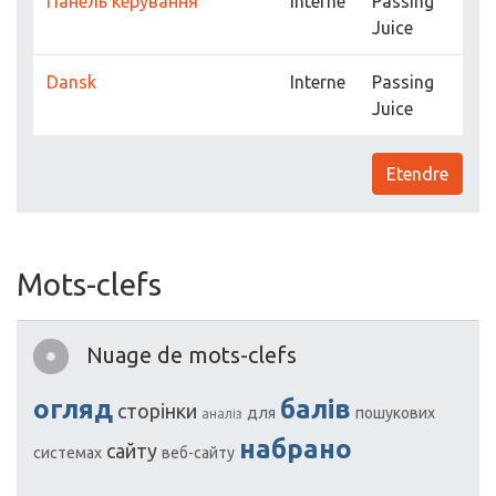
Панель керування
Interne
Passing
Juice
Dansk
Interne
Passing
Juice
Etendre
Mots-clefs
Nuage de mots-clefs
огляд
балів
сторінки
для
пошукових
аналіз
набрано
сайту
системах
веб-сайту