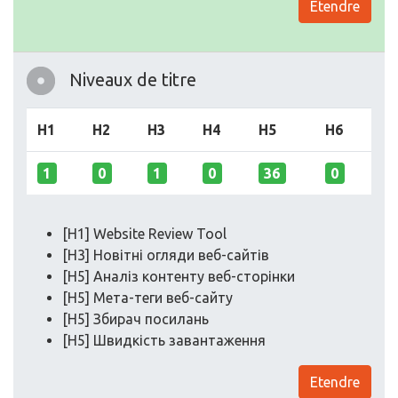
Etendre
Niveaux de titre
H1
H2
H3
H4
H5
H6
1
0
1
0
36
0
[H1] Website Review Tool
[H3] Новітні огляди веб-сайтів
[H5] Аналіз контенту веб-сторінки
[H5] Мета-теги веб-сайту
[H5] Збирач посилань
[H5] Швидкість завантаження
Etendre