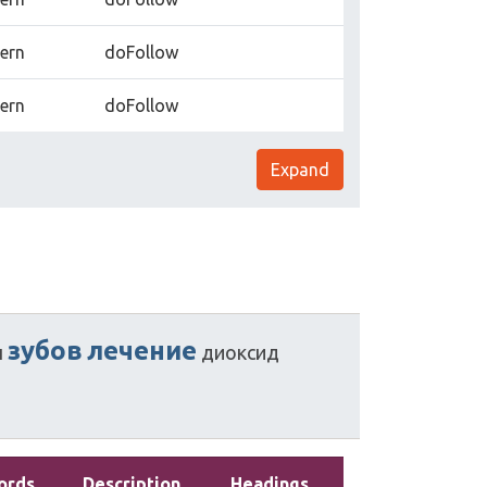
tern
doFollow
tern
doFollow
Expand
зубов
лечение
ы
диоксид
ords
Description
Headings