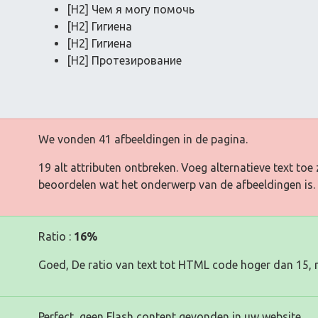
[H2] Чем я могу помочь
[H2] Гигиена
[H2] Гигиена
[H2] Протезирование
We vonden 41 afbeeldingen in de pagina.
19 alt attributen ontbreken. Voeg alternatieve text t
beoordelen wat het onderwerp van de afbeeldingen is.
Ratio :
16%
Goed, De ratio van text tot HTML code hoger dan 15, 
Perfect, geen Flash content gevonden in uw website.