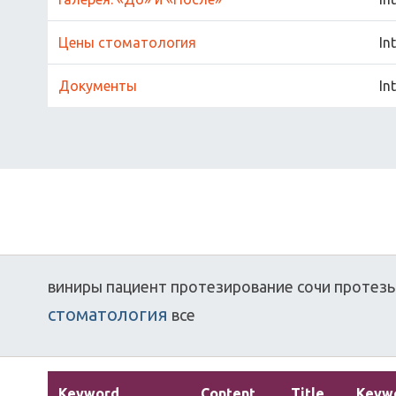
Цены стоматология
In
Документы
In
виниры
пациент
протезирование
сочи
протез
стоматология
все
Keyword
Content
Title
Keyw