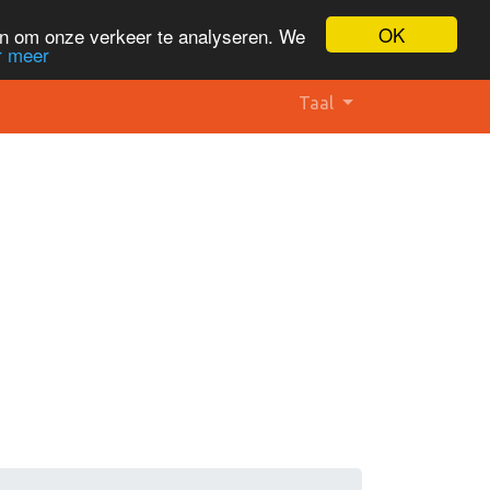
OK
en om onze verkeer te analyseren. We
r meer
Taal