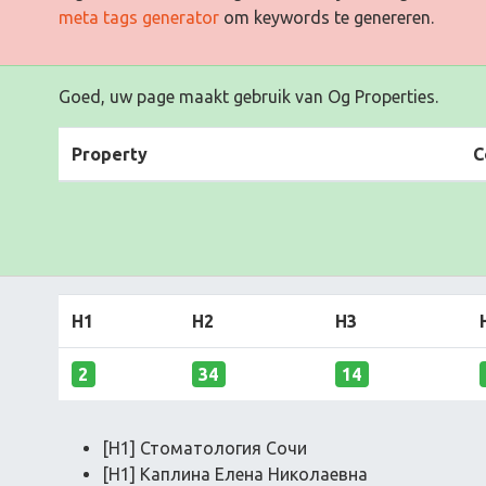
meta tags generator
om keywords te genereren.
Goed, uw page maakt gebruik van Og Properties.
Property
C
H1
H2
H3
2
34
14
[H1] Стоматология Сочи
[H1] Каплина Елена Николаевна