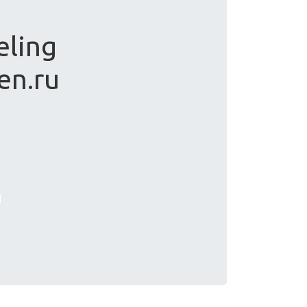
eling
en.ru