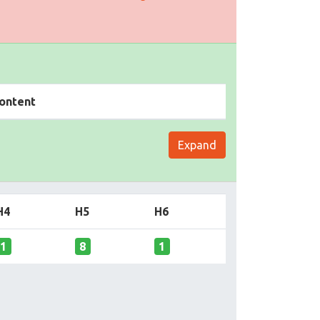
ontent
Expand
H4
H5
H6
1
8
1