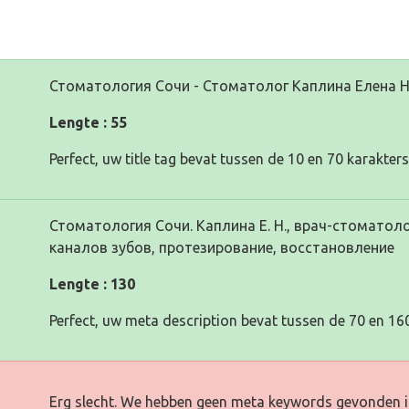
Стоматология Сочи - Стоматолог Каплина Елена 
Lengte : 55
Perfect, uw title tag bevat tussen de 10 en 70 karakters
Стоматология Сочи. Каплина Е. Н., врач-стоматоло
каналов зубов, протезирование, восстановление
Lengte : 130
Perfect, uw meta description bevat tussen de 70 en 160
Erg slecht. We hebben geen meta keywords gevonden i