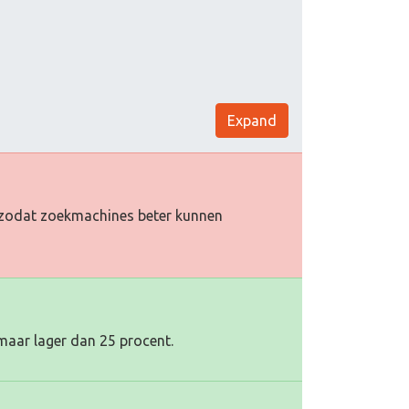
Expand
oe zodat zoekmachines beter kunnen
maar lager dan 25 procent.