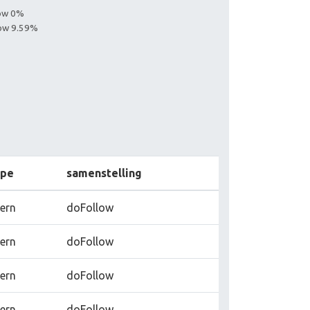
low 0%
low 9.59%
ype
samenstelling
tern
doFollow
tern
doFollow
tern
doFollow
tern
doFollow