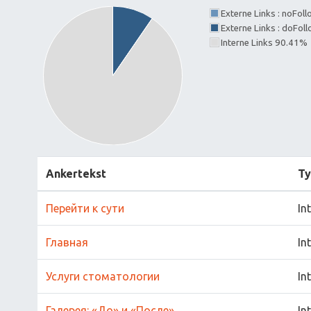
Externe Links : noFol
Externe Links : doFol
Interne Links 90.41%
Ankertekst
T
Перейти к сути
In
Главная
In
Услуги стоматологии
In
Галерея: «До» и «После»
In