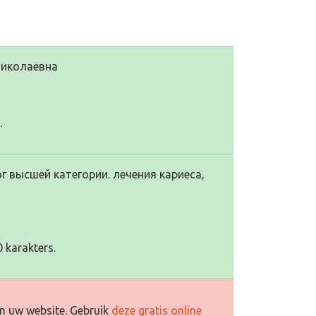
Николаевна
.
г высшей категории. лечения кариеса,
 karakters.
n uw website. Gebruik
deze gratis online