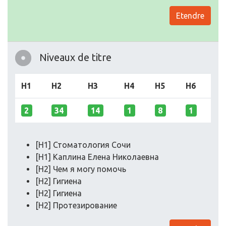
Etendre
Niveaux de titre
H1
H2
H3
H4
H5
H6
2
34
14
1
8
1
[H1] Стоматология Сочи
[H1] Каплина Елена Николаевна
[H2] Чем я могу помочь
[H2] Гигиена
[H2] Гигиена
[H2] Протезирование