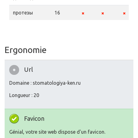
протезы
16
Ergonomie
Url
Domaine : stomatologiya-ken.ru
Longueur : 20
Favicon
Génial, votre site web dispose d'un favicon.