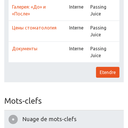
Галерея: «До» и
Interne
Passing
«После»
Juice
Цены стоматология
Interne
Passing
Juice
Документы
Interne
Passing
Juice
Etendre
Mots-clefs
Nuage de mots-clefs