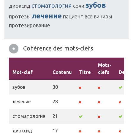
зубов
стоматология
диоксид
сочи
лечение
протезы
пациент
все
виниры
протезирование
Cohérence des mots-clefs
Mots-
Mot-clef
Contenu
Titre
clefs
Descr
зубов
30
лечение
28
стоматология
21
диоксид
17