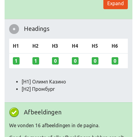
Expand
Headings
H1
H2
H3
H4
H5
H6
1
1
0
0
0
0
[H1] Олимп Казино
[H2] Промбург
Afbeeldingen
We vonden 16 afbeeldingen in de pagina.