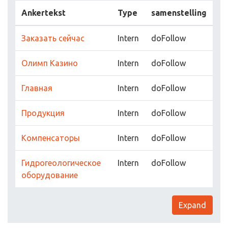
Ankertekst
Type
samenstelling
Заказать сейчас
Intern
doFollow
Олимп Казино
Intern
doFollow
Главная
Intern
doFollow
Продукция
Intern
doFollow
Компенсаторы
Intern
doFollow
Гидрогеологическое
Intern
doFollow
оборудование
Expand