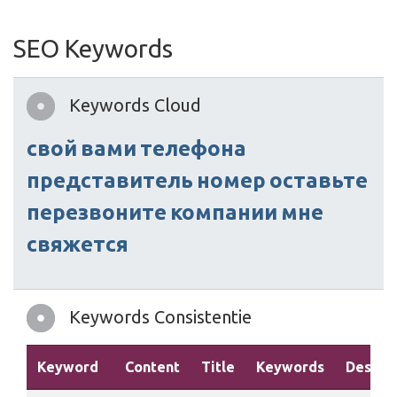
SEO Keywords
Keywords Cloud
свой
вами
телефона
представитель
номер
оставьте
перезвоните
компании
мне
свяжется
Keywords Consistentie
Keyword
Content
Title
Keywords
Descrip