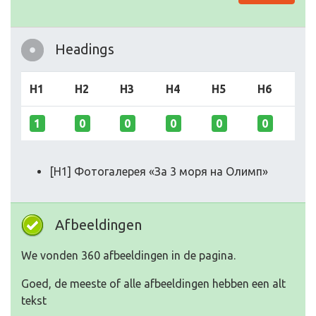
Headings
H1
H2
H3
H4
H5
H6
1
0
0
0
0
0
[H1] Фотогалерея «За 3 моря на Олимп»
Afbeeldingen
We vonden 360 afbeeldingen in de pagina.
Goed, de meeste of alle afbeeldingen hebben een alt
tekst