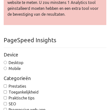
website te meten. U zou minstens 1 Analytics tool
geïnstalleerd moeten hebben en een extra tool voor
de bevestiging van de resultaten.
PageSpeed Insights
Device
Desktop
Mobile
Categorieën
Prestaties
Toegankelijkheid
Praktische tips
SEO
Progressive web-app