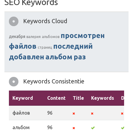
SEO Keywords
Keywords Cloud
просмотрен
декабря
валерия
альбомов
файлов
последний
страниц
добавлен
альбом
раз
Keywords Consistentie
Keyword
Content
Title
Keywords
Desc
файлов
96
альбом
96