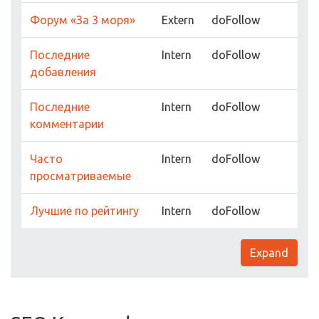
Форум «За 3 моря»
Extern
doFollow
Последние
Intern
doFollow
добавления
Последние
Intern
doFollow
комментарии
Часто
Intern
doFollow
просматриваемые
Лучшие по рейтингу
Intern
doFollow
Expand