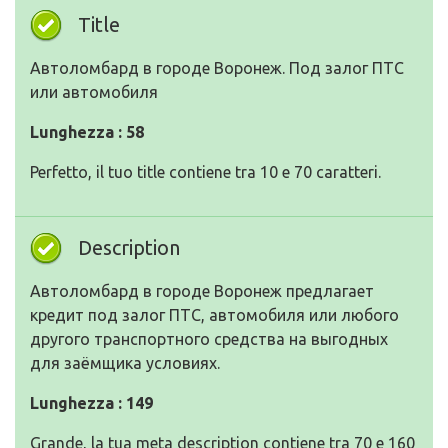
Title
Автоломбард в городе Воронеж. Под залог ПТС
или автомобиля
Lunghezza : 58
Perfetto, il tuo title contiene tra 10 e 70 caratteri.
Description
Автоломбард в городе Воронеж предлагает
кредит под залог ПТС, автомобиля или любого
другого транспортного средства на выгодных
для заёмщика условиях.
Lunghezza : 149
Grande, la tua meta description contiene tra 70 e 160