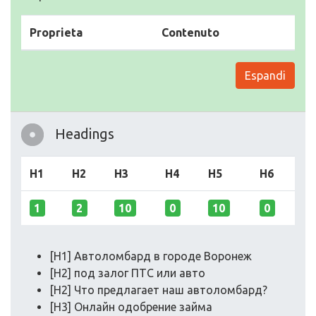
Proprieta
Contenuto
Espandi
Headings
H1
H2
H3
H4
H5
H6
1
2
10
0
10
0
[H1] Автоломбард в городе Воронеж
[H2] под залог ПТС или авто
[H2] Что предлагает наш автоломбард?
[H3] Онлайн одобрение займа