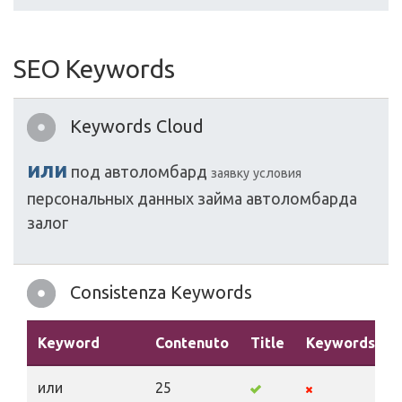
SEO Keywords
Keywords Cloud
или
под
автоломбард
заявку
условия
персональных
данных
займа
автоломбарда
залог
Consistenza Keywords
Keyword
Contenuto
Title
Keywords
или
25