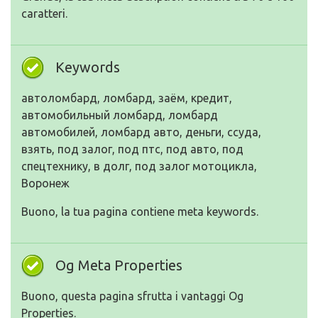
caratteri.
Keywords
автоломбард, ломбард, заём, кредит,
автомобильный ломбард, ломбард
автомобилей, ломбард авто, деньги, ссуда,
взять, под залог, под птс, под авто, под
спецтехнику, в долг, под залог мотоцикла,
Воронеж
Buono, la tua pagina contiene meta keywords.
Og Meta Properties
Buono, questa pagina sfrutta i vantaggi Og
Properties.