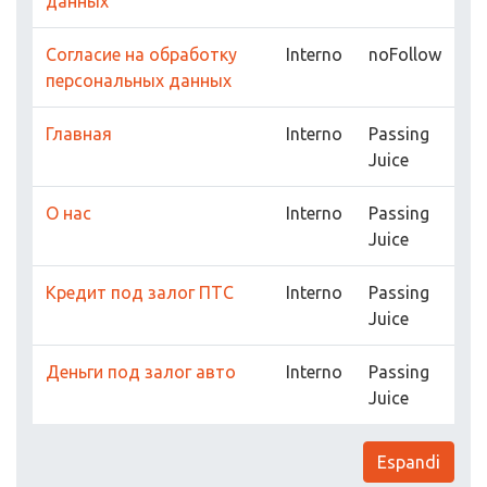
данных
Согласие на обработку
Interno
noFollow
персональных данных
Главная
Interno
Passing
Juice
О нас
Interno
Passing
Juice
Кредит под залог ПТС
Interno
Passing
Juice
Деньги под залог авто
Interno
Passing
Juice
Espandi