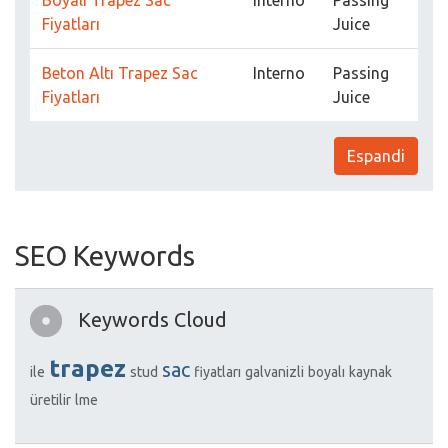
Boyalı Trapez Sac
Interno
Passing
Fiyatları
Juice
Beton Altı Trapez Sac
Interno
Passing
Fiyatları
Juice
Espandi
SEO Keywords
Keywords Cloud
trapez
sac
ile
stud
fiyatları
galvanizli
boyalı
kaynak
üretilir
lme