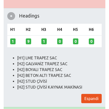
Headings
H1
H2
H3
H4
H5
H6
1
9
1
0
0
0
[H1] LME TRAPEZ SAC
[H2] GALVANİZ TRAPEZ SAC
[H2] BOYALI TRAPEZ SAC
[H2] BETON ALTI TRAPEZ SAC
[H2] STUD ÇİVİSİ
[H2] STUD ÇİVİSİ KAYNAK MAKİNASI
Espandi