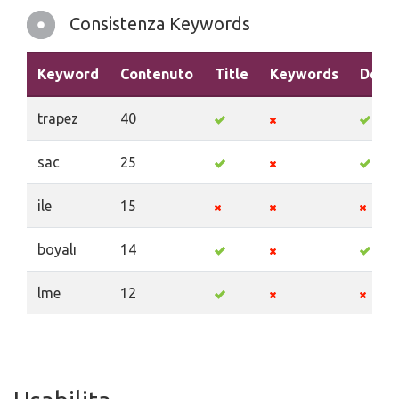
Consistenza Keywords
Keyword
Contenuto
Title
Keywords
Descr
trapez
40
sac
25
ile
15
boyalı
14
lme
12