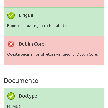
Lingua
Buono. La tua lingua dichiarata
tr
.
Dublin Core
Questa pagina non sfrutta i vantaggi di Dublin Core.
Documento
Doctype
HTML 5