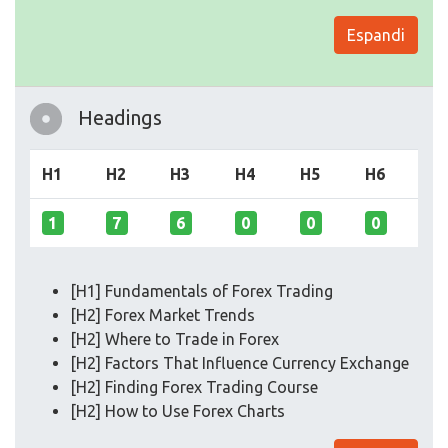
Espandi
Headings
H1
H2
H3
H4
H5
H6
1
7
6
0
0
0
[H1] Fundamentals of Forex Trading
[H2] Forex Market Trends
[H2] Where to Trade in Forex
[H2] Factors That Influence Currency Exchange
[H2] Finding Forex Trading Course
[H2] How to Use Forex Charts