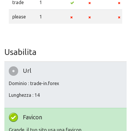
trade
1
please
1
Usabilita
Url
Dominio : trade-in.forex
Lunghezza : 14
Favicon
Grande, il tuo sito usa una favicon.