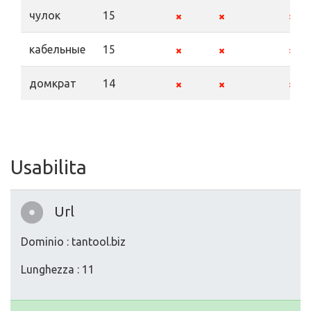
чулок
15
кабельные
15
домкрат
14
Usabilita
Url
Dominio : tantool.biz
Lunghezza : 11