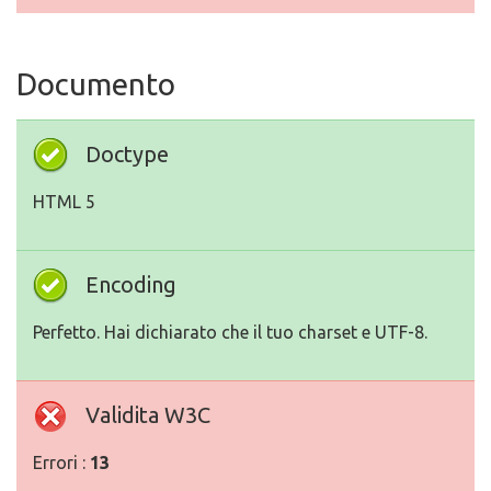
Documento
Doctype
HTML 5
Encoding
Perfetto. Hai dichiarato che il tuo charset e UTF-8.
Validita W3C
Errori :
13