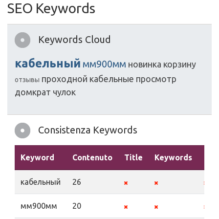
SEO Keywords
Keywords Cloud
кабельный
мм900мм
новинка
корзину
проходной
кабельные
просмотр
отзывы
домкрат
чулок
Consistenza Keywords
Keyword
Contenuto
Title
Keywords
Des
кабельный
26
мм900мм
20