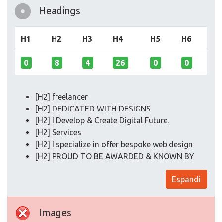
Headings
H1
H2
H3
H4
H5
H6
0
8
4
26
0
0
[H2] freelancer
[H2] DEDICATED WITH DESIGNS
[H2] I Develop & Create Digital Future.
[H2] Services
[H2] I specialize in offer bespoke web design
[H2] PROUD TO BE AWARDED & KNOWN BY
Espandi
Images