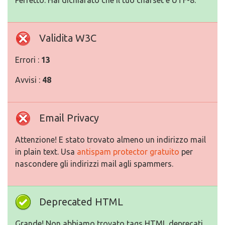
Perfetto. Hai dichiarato che il tuo charset e UTF-8.
Validita W3C
Errori :
13
Avvisi :
48
Email Privacy
Attenzione! E stato trovato almeno un indirizzo mail
in plain text. Usa
antispam protector gratuito
per
nascondere gli indirizzi mail agli spammers.
Deprecated HTML
Grande! Non abbiamo trovato tags HTML deprecati