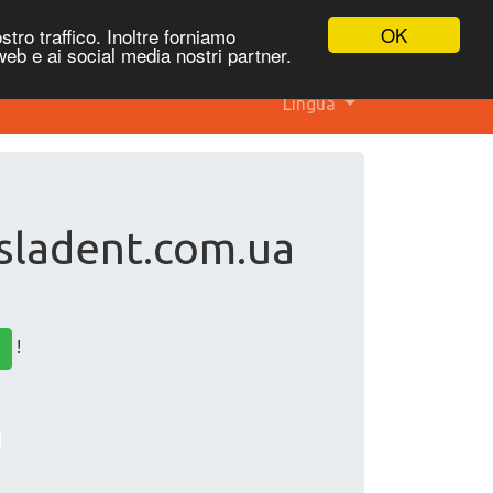
OK
stro traffico. Inoltre forniamo
 web e ai social media nostri partner.
Lingua
 sladent.com.ua
!