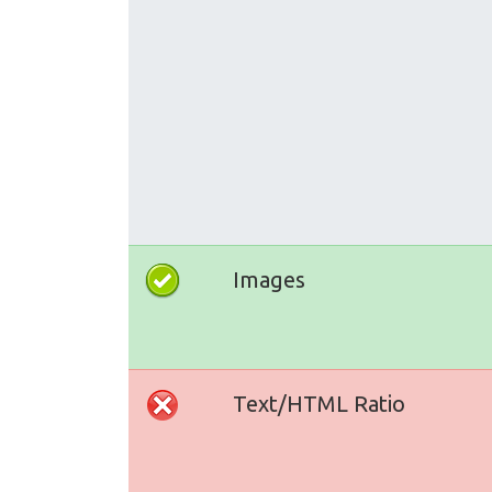
Images
Text/HTML Ratio