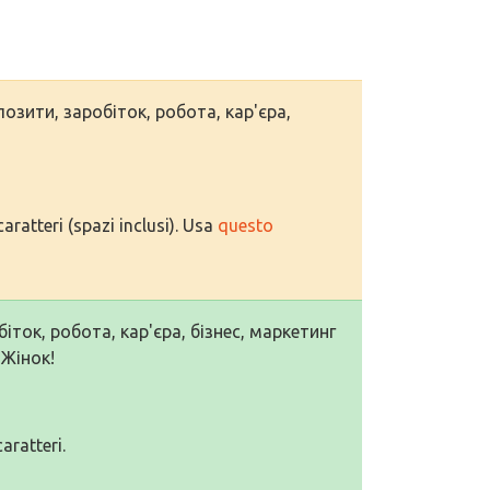
позити, заробіток, робота, кар'єра,
aratteri (spazi inclusi). Usa
questo
іток, робота, кар'єра, бізнес, маркетинг
 Жінок!
aratteri.