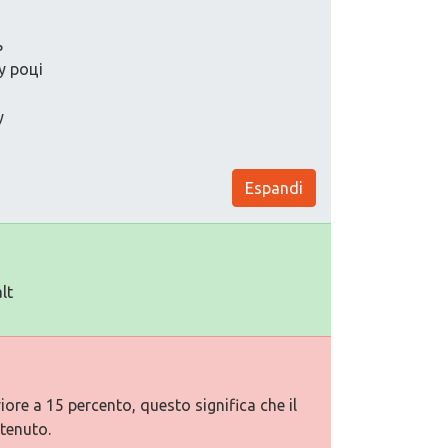
ь
у році
у
Espandi
lt
ore a 15 percento, questo significa che il
tenuto.