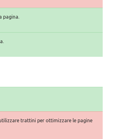
a pagina.
a.
ilizzare trattini per ottimizzare le pagine