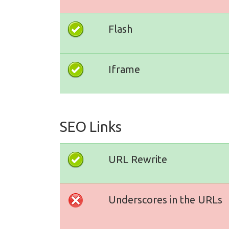
Flash
Iframe
SEO Links
URL Rewrite
Underscores in the URLs