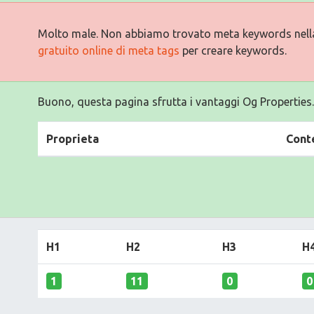
Molto male. Non abbiamo trovato meta keywords nell
gratuito online di meta tags
per creare keywords.
Buono, questa pagina sfrutta i vantaggi Og Properties.
Proprieta
Cont
H1
H2
H3
H
1
11
0
0