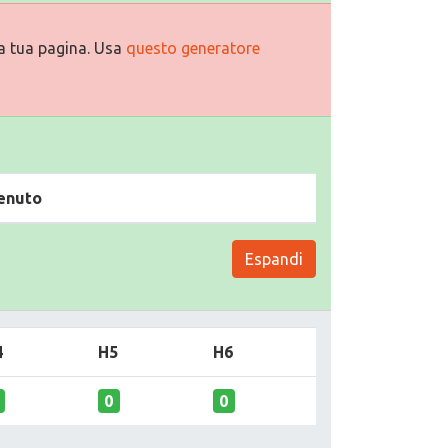
a tua pagina. Usa
questo generatore
enuto
Espandi
4
H5
H6
0
0