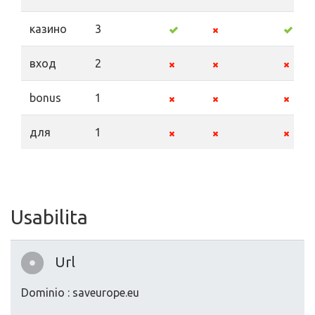
казино
3
вход
2
bonus
1
для
1
Usabilita
Url
Dominio : saveurope.eu