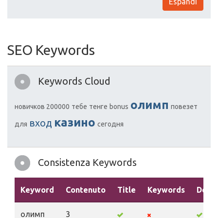
Espandi
SEO Keywords
Keywords Cloud
олимп
новичков 200000
тебе
тенге
bonus
повезет
казино
вход
для
сегодня
Consistenza Keywords
Keyword
Contenuto
Title
Keywords
Descr
олимп
3