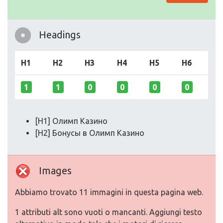
Headings
H1
H2
H3
H4
H5
H6
1
1
0
0
0
0
[H1] Олимп Казино
[H2] Бонусы в Олимп Казино
Images
Abbiamo trovato 11 immagini in questa pagina web.
1 attributi alt sono vuoti o mancanti. Aggiungi testo