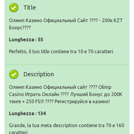
Title
Олимп Казино Официальный Сайт ???? - 200к KZT
Бонус????
Lunghezza : 55
Perfetto, il tuo title contiene tra 10 e 70 caratteri.
Description
Олимп Казино Официальный сайт ???? Olimp
Casino Играть Онлайн ???? Лучший Бонус до 200К
тенге + 250 FS!!! ???? Регистрируйся в казино!
Lunghezza : 134
Grande, la tua meta description contiene tra 70 e 160
caratteri.