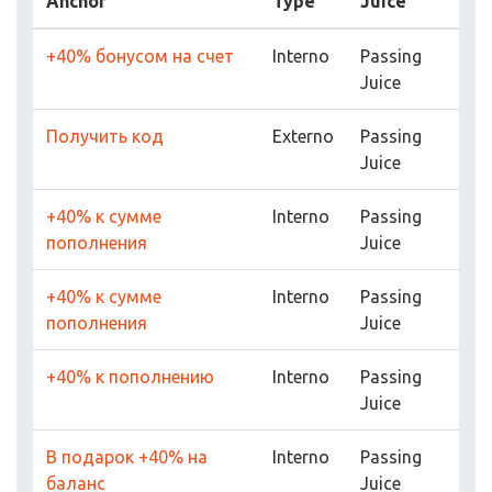
Anchor
Type
Juice
+40% бонусом на счет
Interno
Passing
Juice
Получить код
Externo
Passing
Juice
+40% к сумме
Interno
Passing
пополнения
Juice
+40% к сумме
Interno
Passing
пополнения
Juice
+40% к пополнению
Interno
Passing
Juice
В подарок +40% на
Interno
Passing
баланс
Juice