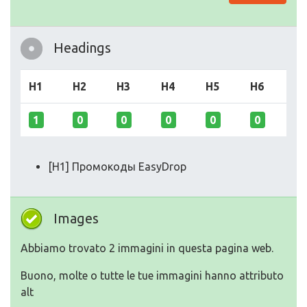
Headings
H1
H2
H3
H4
H5
H6
1
0
0
0
0
0
[H1] Промокоды EasyDrop
Images
Abbiamo trovato 2 immagini in questa pagina web.
Buono, molte o tutte le tue immagini hanno attributo
alt