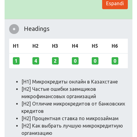
Espandi
Headings
H1
H2
H3
H4
H5
H6
1
4
2
0
0
0
[H1] Микрокредиты онлайн в Казахстане
[H2] Частые ошибки заемщиков
микрофинансовых организаций
[H2] Отличие микрокредитов от банковских
кредитов
[H2] Процентная ставка по микрозаймам
[H2] Как выбрать лучшую микрокредитную
организацию