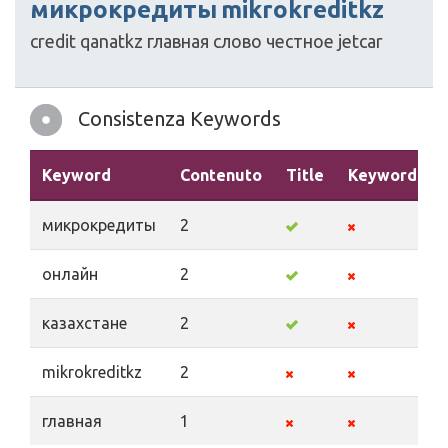
микрокредиты
mikrokreditkz
credit
qanatkz
главная
слово
честное
jetcar
Consistenza Keywords
Keyword
Contenuto
Title
Keywords
микрокредиты
2
онлайн
2
казахстане
2
mikrokreditkz
2
главная
1