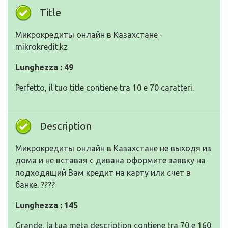
Title
Микрокредиты онлайн в Казахстане -
mikrokredit.kz
Lunghezza : 49
Perfetto, il tuo title contiene tra 10 e 70 caratteri.
Description
Микрокредиты онлайн в Казахстане не выходя из
дома и не вставая с дивана оформите заявку на
подходящий Вам кредит на карту или счет в
банке. ????
Lunghezza : 145
Grande, la tua meta description contiene tra 70 e 160