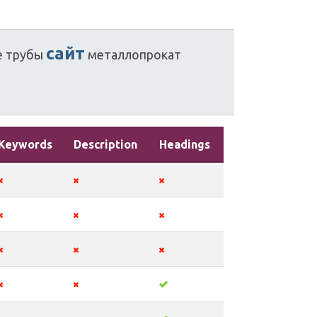
сайт
е
трубы
металлопрокат
Keywords
Description
Headings