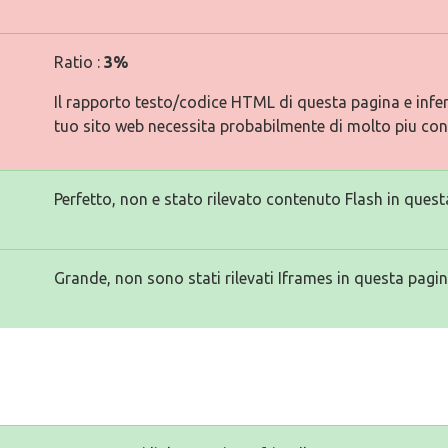
Ratio :
3%
Il rapporto testo/codice HTML di questa pagina e inferi
tuo sito web necessita probabilmente di molto piu con
Perfetto, non e stato rilevato contenuto Flash in quest
Grande, non sono stati rilevati Iframes in questa pagin