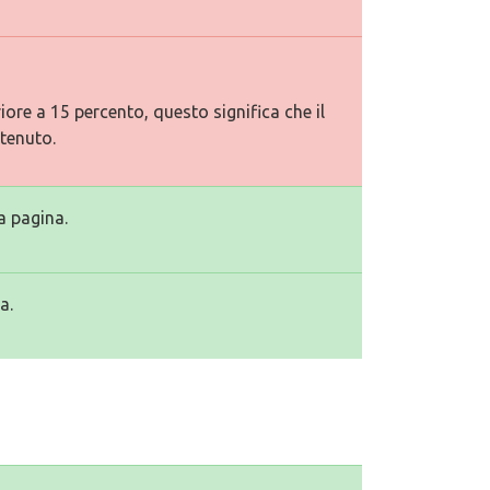
ore a 15 percento, questo significa che il
tenuto.
a pagina.
a.