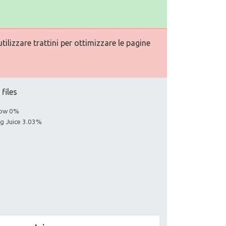
ilizzare trattini per ottimizzare le pagine
 files
llow 0%
ng Juice 3.03%