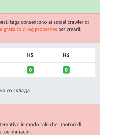
esti tags consentono ai social crawler di
 gratuito di og properties
per crearli.
H5
H6
0
0
жа со склада
lternativo in modo tale che i motori di
e tue immagini.