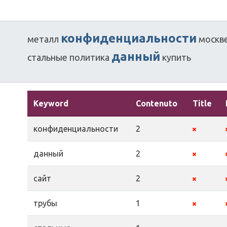
конфиденциальности
металл
москв
данный
стальные
политика
купить
Keyword
Contenuto
Title
конфиденциальности
2
данный
2
сайт
2
трубы
1