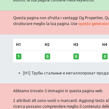
Questa pagina non sfrutta i vantaggi Og Properties. Qu
strutturare meglio la tua pagina. Use
questo generatore
H1
H2
H3
H4
1
0
0
0
[H1] Трубы стальные и металлопрокат прода
Abbiamo trovato 3 immagini in questa pagina web.
2 attributi alt sono vuoti o mancanti. Aggiungi testo a
ricerca possano comprendere meglio il contenuto dell