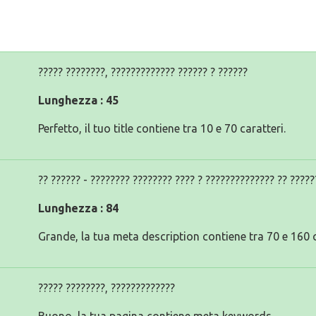
????? ????????, ????????????? ?????? ? ??????
Lunghezza : 45
Perfetto, il tuo title contiene tra 10 e 70 caratteri.
?? ?????? - ???????? ???????? ???? ? ?????????????? ?? ???
Lunghezza : 84
Grande, la tua meta description contiene tra 70 e 160 c
????? ????????, ?????????????
Buono, la tua pagina contiene meta keywords.