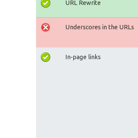
URL Rewrite
Underscores in the URLs
In-page links