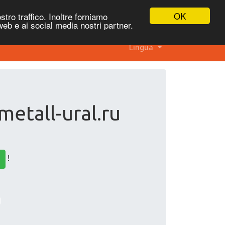
OK
stro traffico. Inoltre forniamo
 web e ai social media nostri partner.
Lingua
metall-ural.ru
!