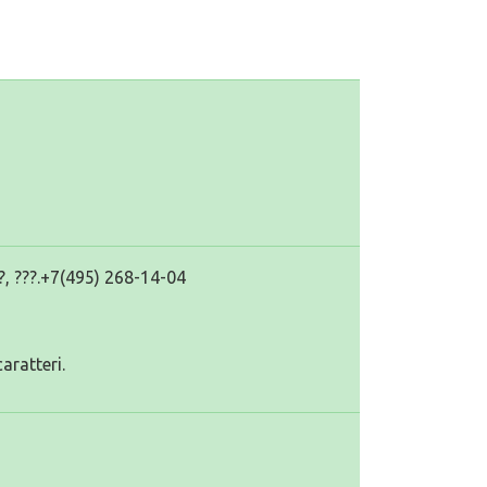
???, ???.+7(495) 268-14-04
aratteri.