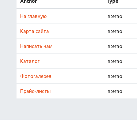
Anchor
Type
На главную
Interno
Карта сайта
Interno
Написать нам
Interno
Каталог
Interno
Фотогалерея
Interno
Прайс-листы
Interno