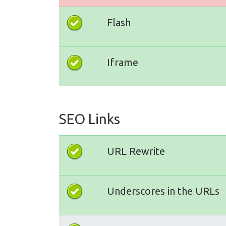
Flash
Iframe
SEO Links
URL Rewrite
Underscores in the URLs