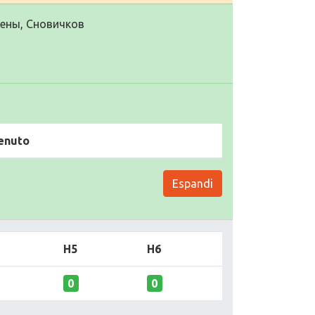
цены, Сновичков
enuto
Espandi
H5
H6
0
0