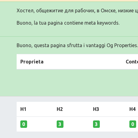
Хостел, общежитие для рабочих, в Омске, низкие 
Buono, la tua pagina contiene meta keywords.
Buono, questa pagina sfrutta i vantaggi Og Properties.
Proprieta
Cont
H1
H2
H3
H4
0
3
3
0