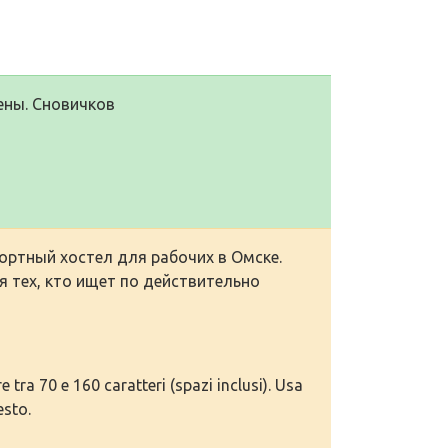
ены. Сновичков
ртный хостел для рабочих в Омске.
 тех, кто ищет по действительно
tra 70 e 160 caratteri (spazi inclusi). Usa
esto.