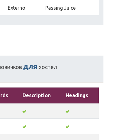
Externo
Passing Juice
для
новичков
хостел
rds
Description
Headings