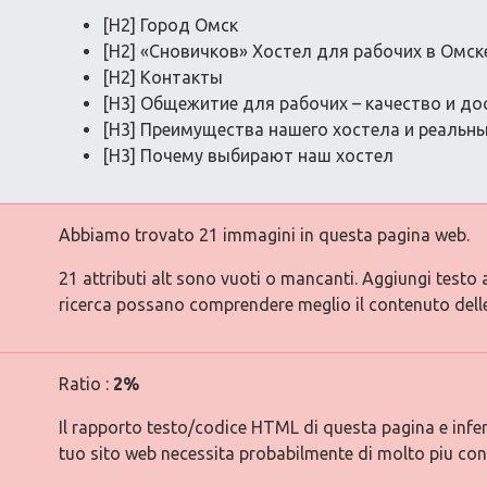
[H2] Город Омск
[H2] «Сновичков» Хостел для рабочих в Омск
[H2] Контакты
[H3] Общежитие для рабочих – качество и до
[H3] Преимущества нашего хостела и реальны
[H3] Почему выбирают наш хостел
Abbiamo trovato 21 immagini in questa pagina web.
21 attributi alt sono vuoti o mancanti. Aggiungi testo 
ricerca possano comprendere meglio il contenuto dell
Ratio :
2%
Il rapporto testo/codice HTML di questa pagina e inferi
tuo sito web necessita probabilmente di molto piu con