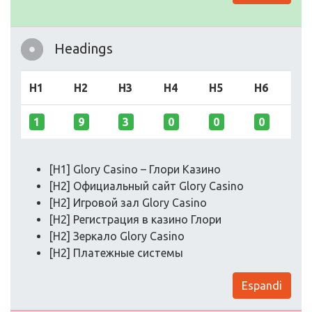
Headings
H1
H2
H3
H4
H5
H6
1
9
3
0
0
0
[H1] Glory Casino – Глори Казино
[H2] Официальный сайт Glory Casino
[H2] Игровой зал Glory Casino
[H2] Регистрация в казино Глори
[H2] Зеркало Glory Casino
[H2] Платежные системы
Espandi