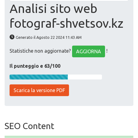
Analisi sito web
fotograf-shvetsov.kz
Generato il Agosto 22 2024 11:43 AM
Statistiche non aggiornate?
!
AGGIORNA
Il punteggio e 63/100
Scarica la versione PDF
SEO Content