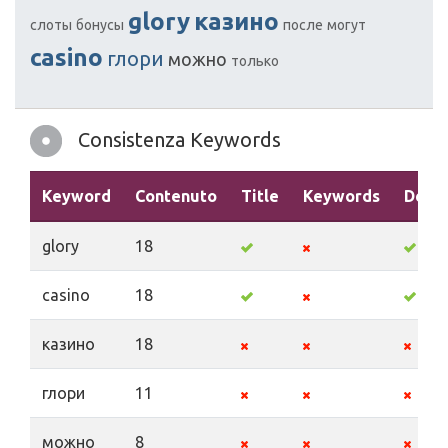
glory
казино
слоты
бонусы
после
могут
casino
глори
можно
только
Consistenza Keywords
Keyword
Contenuto
Title
Keywords
Descr
glory
18
casino
18
казино
18
глори
11
можно
8