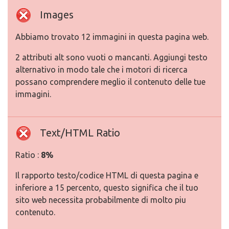
Images
Abbiamo trovato 12 immagini in questa pagina web.
2 attributi alt sono vuoti o mancanti. Aggiungi testo
alternativo in modo tale che i motori di ricerca
possano comprendere meglio il contenuto delle tue
immagini.
Text/HTML Ratio
Ratio :
8%
Il rapporto testo/codice HTML di questa pagina e
inferiore a 15 percento, questo significa che il tuo
sito web necessita probabilmente di molto piu
contenuto.