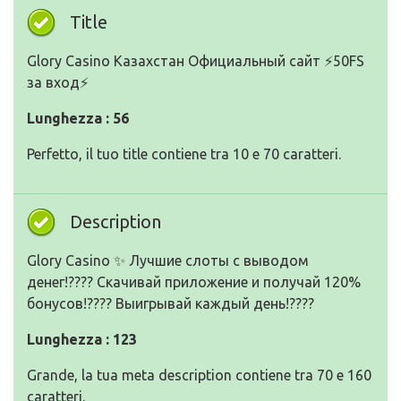
Title
Glory Casino Казахстан Официальный сайт ⚡️50FS
за вход⚡️
Lunghezza : 56
Perfetto, il tuo title contiene tra 10 e 70 caratteri.
Description
Glory Casino ✨ Лучшие слоты с выводом
денег!???? Скачивай приложение и получай 120%
бонусов!???? Выигрывай каждый день!????
Lunghezza : 123
Grande, la tua meta description contiene tra 70 e 160
caratteri.