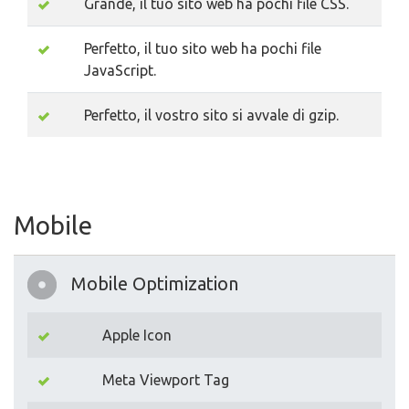
Grande, il tuo sito web ha pochi file CSS.
Perfetto, il tuo sito web ha pochi file
JavaScript.
Perfetto, il vostro sito si avvale di gzip.
Mobile
Mobile Optimization
Apple Icon
Meta Viewport Tag