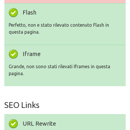
Flash
Perfetto, non e stato rilevato contenuto Flash in
questa pagina.
Iframe
Grande, non sono stati rilevati Iframes in questa
pagina.
SEO Links
URL Rewrite