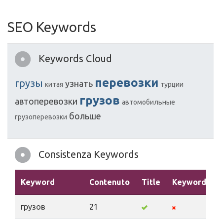
SEO Keywords
Keywords Cloud
перевозки
грузы
узнать
китая
турции
грузов
автоперевозки
автомобильные
больше
грузоперевозки
Consistenza Keywords
Keyword
Contenuto
Title
Keywords
грузов
21