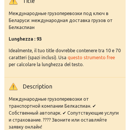
Title
Международные грузоперевозки под ключ в
Беларуси: международная доставка грузов от
Белкаспиан
Lunghezza : 93
Idealmente, il tuo title dovrebbe contenere tra 10 e 70
caratteri (spazi inclusi). Usa
questo strumento free
per calcolare la lunghezza del testo.
Description
Международные грузоперевозки от
транспортной компании Белкаспиан. ✔
Собственный автопарк. ✔ Сопутствующие услуги
и страхование. ???? Звоните или оставляйте
заявку онлайн!