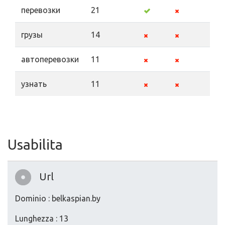
перевозки
21
грузы
14
автоперевозки
11
узнать
11
Usabilita
Url
Dominio : belkaspian.by
Lunghezza : 13