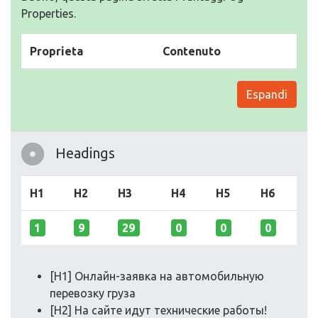
Properties.
Proprieta
Contenuto
Espandi
Headings
H1
H2
H3
H4
H5
H6
1
9
29
0
0
0
[H1] Онлайн-заявка на автомобильную
перевозку груза
[H2] На сайте идут технические работы!