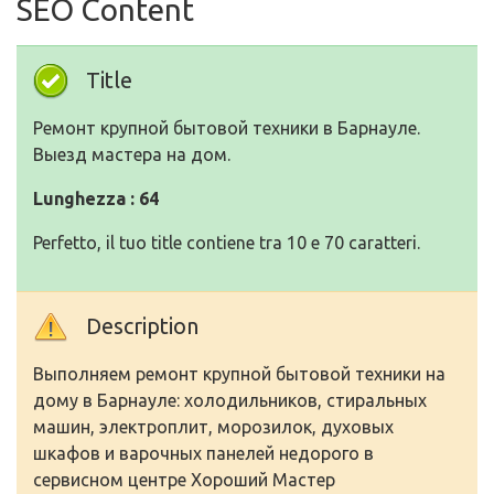
SEO Content
Title
Ремонт крупной бытовой техники в Барнауле.
Выезд мастера на дом.
Lunghezza : 64
Perfetto, il tuo title contiene tra 10 e 70 caratteri.
Description
Выполняем ремонт крупной бытовой техники на
дому в Барнауле: холодильников, стиральных
машин, электроплит, морозилок, духовых
шкафов и варочных панелей недорого в
сервисном центре Хороший Мастер