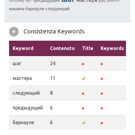
предыдущий
руб
поломку
нет
ремонт
машина
барнауле
следующий
Consistenza Keywords
Keyword
Contenuto
Title
Keywords
D
шаг
24
мастера
11
следующий
8
предыдущий
6
барнауле
6