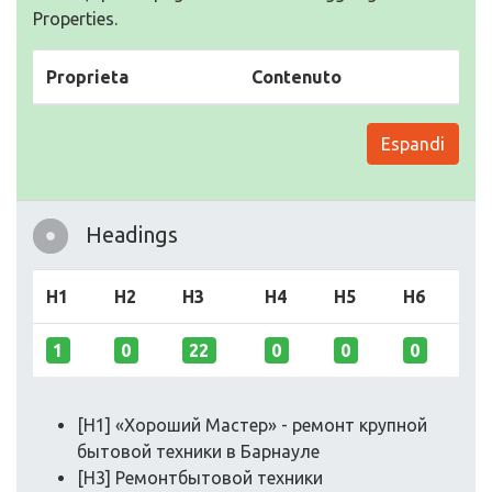
Properties.
Proprieta
Contenuto
Espandi
Headings
H1
H2
H3
H4
H5
H6
1
0
22
0
0
0
[H1] «Хороший Мастер» - ремонт крупной
бытовой техники в Барнауле
[H3] Ремонтбытовой техники