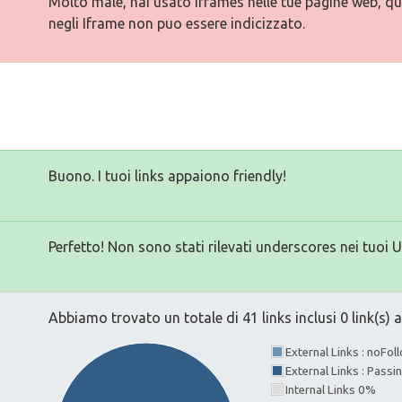
Molto male, hai usato Iframes nelle tue pagine web, qu
negli Iframe non puo essere indicizzato.
Buono. I tuoi links appaiono friendly!
Perfetto! Non sono stati rilevati underscores nei tuoi 
Abbiamo trovato un totale di 41 links inclusi 0 link(s) a
External Links : noFo
External Links : Pass
Internal Links 0%