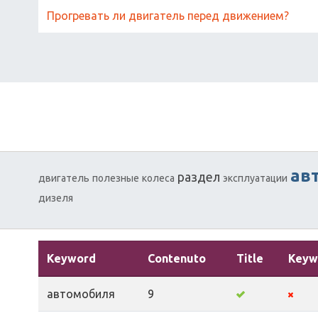
Прогревать ли двигатель перед движением?
ав
раздел
двигатель
полезные
колеса
эксплуатации
дизеля
Keyword
Contenuto
Title
Keyw
автомобиля
9