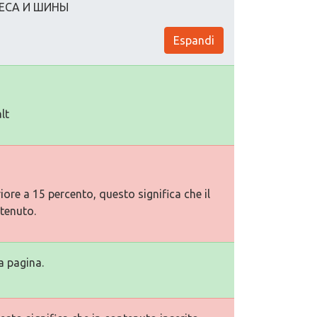
ЛЕСА И ШИНЫ
Espandi
lt
ore a 15 percento, questo significa che il
tenuto.
a pagina.