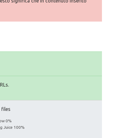
esto significa che in contenuto inserito
URLs.
 files
llow 0%
ing Juice 100%