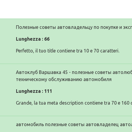
Полезные советы автовладельцу по покупке и эк
Lunghezza : 66
Perfetto, il tuo title contiene tra 10 e 70 caratteri.
Автоклуб Варшавка 45 - полезные советы автолюб
техническому обслуживанию автомобиля
Lunghezza : 111
Grande, la tua meta description contiene tra 70 e 160 c
автомобиль полезные советы автовладелец авт