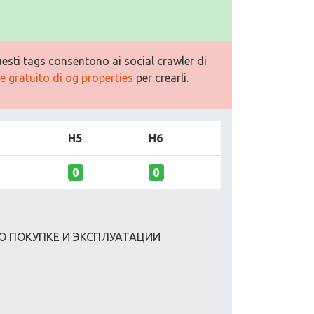
esti tags consentono ai social crawler di
 gratuito di og properties
per crearli.
H5
H6
0
0
О ПОКУПКЕ И ЭКСПЛУАТАЦИИ