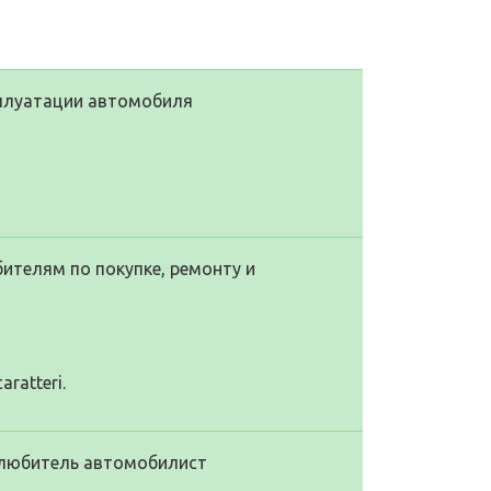
сплуатации автомобиля
ителям по покупке, ремонту и
aratteri.
олюбитель автомобилист