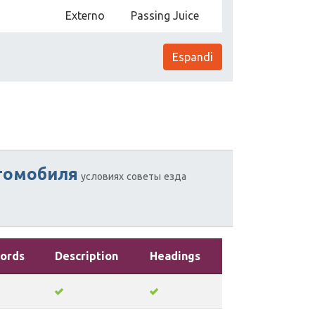
Externo
Passing Juice
Espandi
томобиля
условиях
советы
езда
ords
Description
Headings