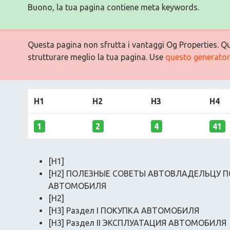
Buono, la tua pagina contiene meta keywords.
Questa pagina non sfrutta i vantaggi Og Properties. Qu
strutturare meglio la tua pagina. Use
questo generatore
H1
H2
H3
H4
1
2
4
41
[H1]
[H2] ПОЛЕЗНЫЕ СОВЕТЫ АВТОВЛАДЕЛЬЦУ П
АВТОМОБИЛЯ
[H2]
[H3] Раздел I ПОКУПКА АВТОМОБИЛЯ
[H3] Раздел II ЭКСПЛУАТАЦИЯ АВТОМОБИЛЯ