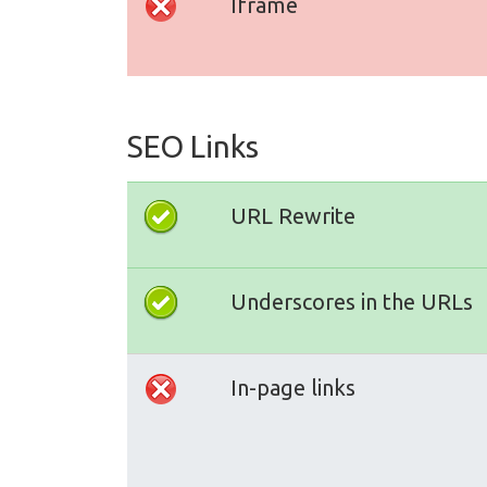
Iframe
SEO Links
URL Rewrite
Underscores in the URLs
In-page links