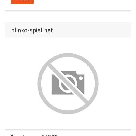
plinko-spiel.net