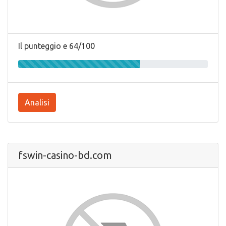
Il punteggio e 64/100
Analisi
fswin-casino-bd.com