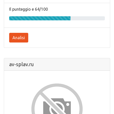
Il punteggio e 64/100
Analisi
av-splav.ru