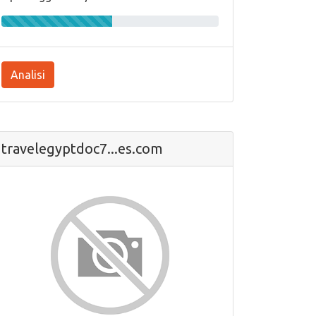
Analisi
travelegyptdoc7...es.com