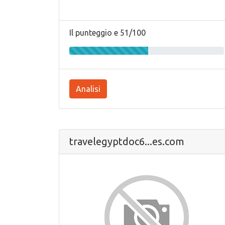
Il punteggio e 51/100
Analisi
travelegyptdoc6...es.com