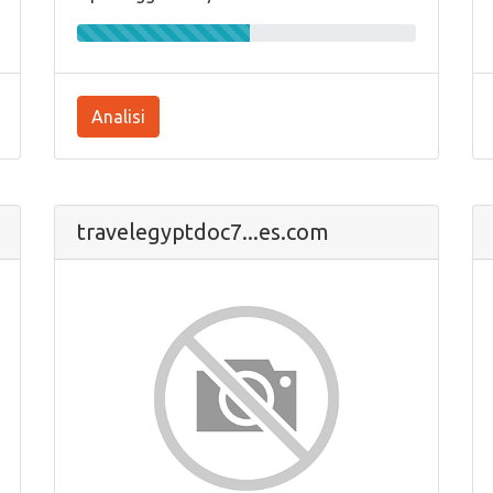
Analisi
travelegyptdoc7...es.com