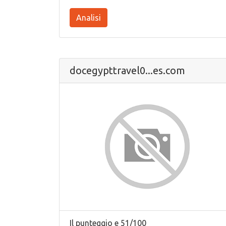
Analisi
docegypttravel0...es.com
Il punteggio e 51/100