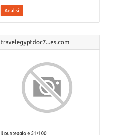
Analisi
travelegyptdoc7...es.com
Il punteggio e 51/100