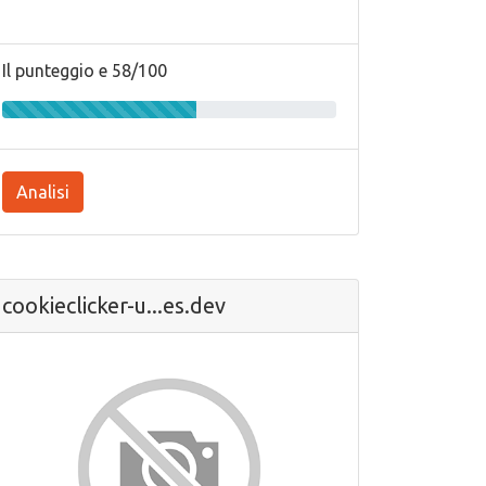
Il punteggio e 58/100
Analisi
cookieclicker-u...es.dev