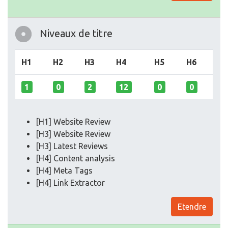
Niveaux de titre
H1
H2
H3
H4
H5
H6
1
0
2
12
0
0
[H1] Website Review
[H3] Website Review
[H3] Latest Reviews
[H4] Content analysis
[H4] Meta Tags
[H4] Link Extractor
Etendre