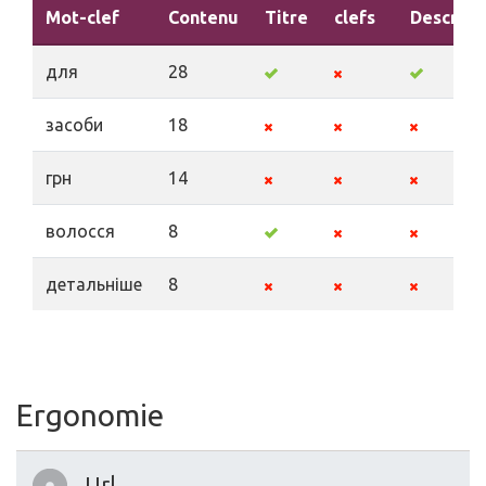
Mot-clef
Contenu
Titre
clefs
Descript
для
28
засоби
18
грн
14
волосся
8
детальніше
8
Ergonomie
Url