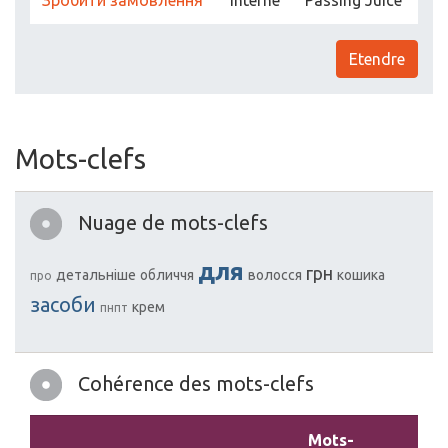
Зробити замовлення
Interne
Passing Juice
Etendre
Mots-clefs
Nuage de mots-clefs
для
грн
детальніше
обличчя
волосся
кошика
про
засоби
крем
пнпт
Cohérence des mots-clefs
Mots-