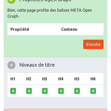
Bien, cette page profite des balises META Open
Graph.
Propriété
Contenu
Etendre
Niveaux de titre
H1
H2
H3
H4
H5
H6
0
0
0
0
0
0