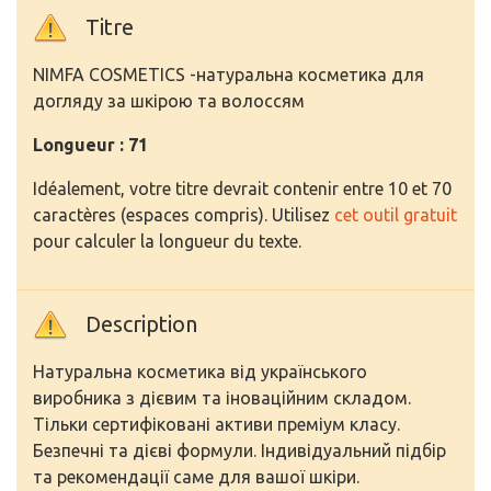
Titre
NIMFA COSMETICS -натуральна косметика для
догляду за шкірою та волоссям
Longueur : 71
Idéalement, votre titre devrait contenir entre 10 et 70
caractères (espaces compris). Utilisez
cet outil gratuit
pour calculer la longueur du texte.
Description
Натуральна косметика від українського
виробника з дієвим та іноваційним складом.
Тільки сертифіковані активи преміум класу.
Безпечні та дієві формули. Індивідуальний підбір
та рекомендації саме для вашої шкіри.