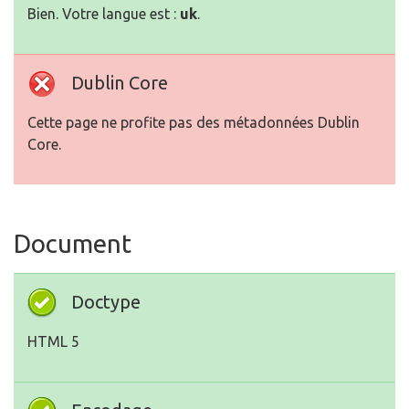
Bien. Votre langue est :
uk
.
Dublin Core
Cette page ne profite pas des métadonnées Dublin
Core.
Document
Doctype
HTML 5