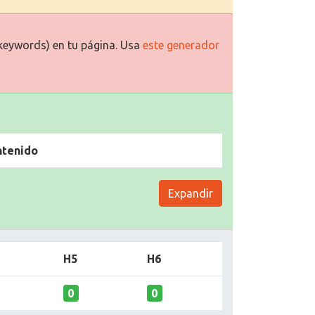
keywords) en tu página. Usa
este generador
ntenido
Expandir
H5
H6
0
0