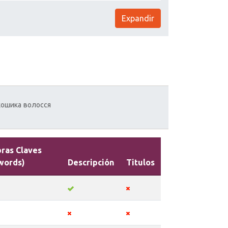
Expandir
кошика
волосся
bras Claves
words)
Descripción
Titulos