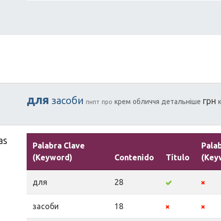
для
засоби
грн
крем
обличчя
детальніше
пнпт
про
as
Palabra Clave
Pala
(Keyword)
Contenido
Título
(Key
для
28
засоби
18