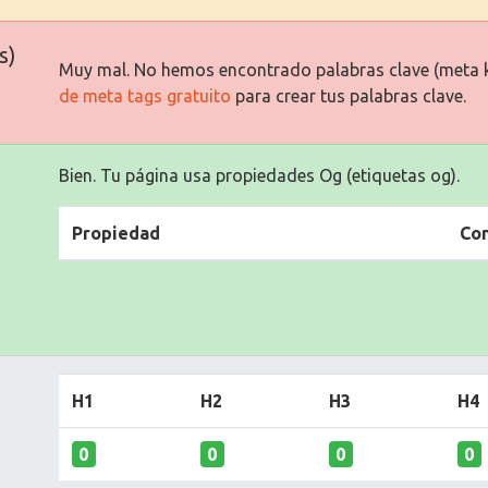
s)
Muy mal. No hemos encontrado palabras clave (meta 
de meta tags gratuito
para crear tus palabras clave.
Bien. Tu página usa propiedades Og (etiquetas og).
Propiedad
Co
H1
H2
H3
H4
0
0
0
0