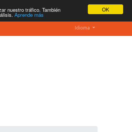
OK
ar nuestro tráfico. También
álisis.
Aprende más
Idioma