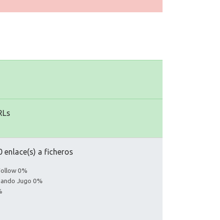
RLs
 enlace(s) a ficheros
Follow 0%
asando Jugo 0%
%