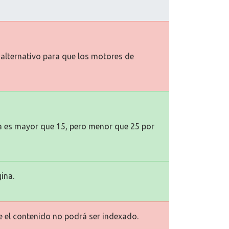
o alternativo para que los motores de
na es mayor que 15, pero menor que 25 por
ina.
ue el contenido no podrá ser indexado.