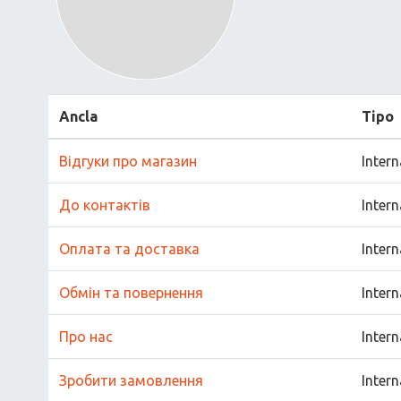
Ancla
Tipo
Відгуки про магазин
Intern
До контактів
Intern
Оплата та доставка
Intern
Обмін та повернення
Intern
Про нас
Intern
Зробити замовлення
Intern