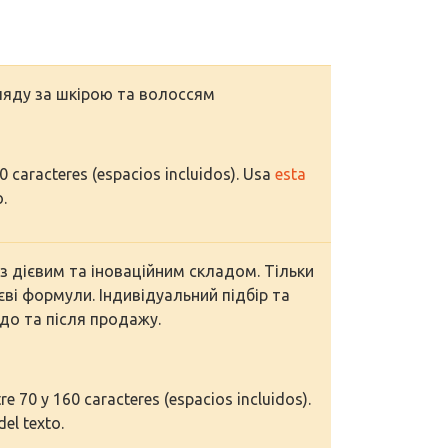
ляду за шкірою та волоссям
70 caracteres (espacios incluidos). Usa
esta
o.
з дієвим та іноваційним складом. Тільки
єві формули. Індивідуальний підбір та
до та після продажу.
e 70 y 160 caracteres (espacios incluidos).
del texto.