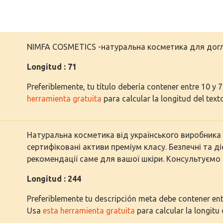
NIMFA COSMETICS -натуральна косметика для дог
Longitud : 71
Preferiblemente, tu título debería contener entre 10 y 
herramienta gratuita
para calcular la longitud del text
Натуральна косметика від українського виробника 
сертифіковані активи преміум класу. Безпечні та ді
рекомендації саме для вашої шкіри. Консультуємо 
Longitud : 244
Preferiblemente tu descripción meta debe contener entr
Usa
esta herramienta gratuita
para calcular la longitu 